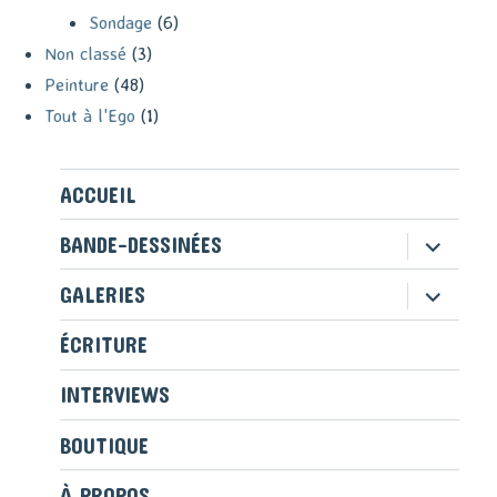
Sondage
(6)
Non classé
(3)
Peinture
(48)
Tout à l'Ego
(1)
ACCUEIL
ouvrir
BANDE-DESSINÉES
le
sous-
ouvrir
GALERIES
menu
le
sous-
ÉCRITURE
menu
INTERVIEWS
BOUTIQUE
À PROPOS