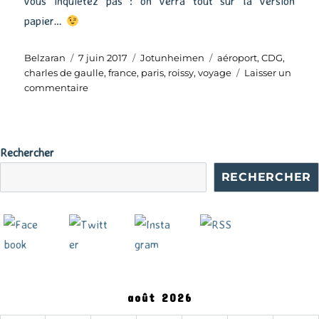
vous inquiétez pas : on verra tout sur la version
papier…
Auteur
Publié
Catégories
Étiquettes
Belzaran
7 juin 2017
Jotunheimen
aéroport
,
CDG
,
le
charles de gaulle
,
france
,
paris
,
roissy
,
voyage
Laisser un
sur
commentaire
Retour
en
France
Rechercher
RECHERCHER
août 2026