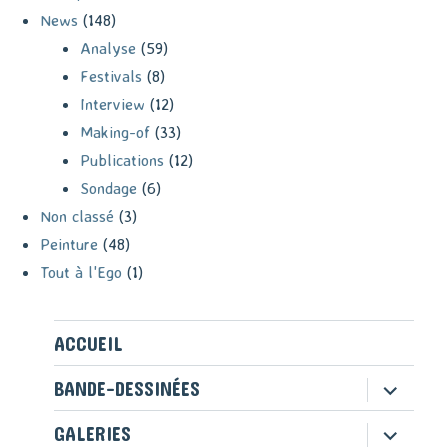
News
(148)
Analyse
(59)
Festivals
(8)
Interview
(12)
Making-of
(33)
Publications
(12)
Sondage
(6)
Non classé
(3)
Peinture
(48)
Tout à l'Ego
(1)
ACCUEIL
ouvrir
BANDE-DESSINÉES
le
sous-
ouvrir
GALERIES
menu