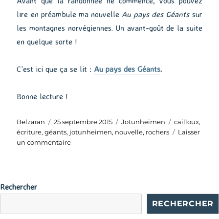
Avant que la randonnée ne commence, vous pouvez
lire en préambule ma nouvelle
Au pays des Géants
sur
les montagnes norvégiennes. Un avant-goût de la suite
en quelque sorte !
C’est ici que ça se lit :
Au pays des Géants
.
Bonne lecture !
Auteur
Publié
Catégories
Étiquettes
Belzaran
25 septembre 2015
Jotunheimen
cailloux
,
le
écriture
,
géants
,
jotunheimen
,
nouvelle
,
rochers
Laisser
sur
un commentaire
Au
pays
des
Géants
Rechercher
RECHERCHER