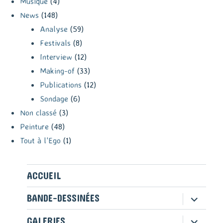
Musique
(4)
News
(148)
Analyse
(59)
Festivals
(8)
Interview
(12)
Making-of
(33)
Publications
(12)
Sondage
(6)
Non classé
(3)
Peinture
(48)
Tout à l'Ego
(1)
ACCUEIL
ouvrir
BANDE-DESSINÉES
le
sous-
ouvrir
GALERIES