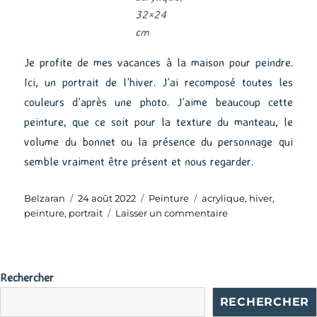
32×24
cm
Je profite de mes vacances à la maison pour peindre.
Ici, un portrait de l’hiver. J’ai recomposé toutes les
couleurs d’après une photo. J’aime beaucoup cette
peinture, que ce soit pour la texture du manteau, le
volume du bonnet ou la présence du personnage qui
semble vraiment être présent et nous regarder.
Auteur
Publié
Catégories
Étiquettes
Belzaran
24 août 2022
Peinture
acrylique
,
hiver
,
le
sur
peinture
,
portrait
Laisser un commentaire
L’hiver
Rechercher
RECHERCHER