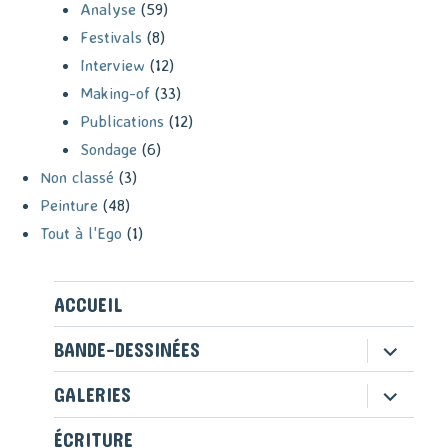
Analyse
(59)
Festivals
(8)
Interview
(12)
Making-of
(33)
Publications
(12)
Sondage
(6)
Non classé
(3)
Peinture
(48)
Tout à l'Ego
(1)
ACCUEIL
ouvrir
BANDE-DESSINÉES
le
sous-
ouvrir
GALERIES
menu
le
sous-
ÉCRITURE