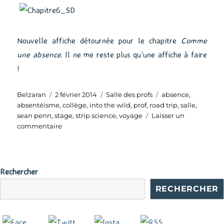
Nouvelle affiche détournée pour le chapitre
Comme
une absence
. Il ne me reste plus qu’une affiche à faire
!
Auteur
Publié
Catégories
Étiquettes
Belzaran
2 février 2014
Salle des profs
absence
,
le
absentéisme
,
collège
,
into the wild
,
prof
,
road trip
,
salle
,
sean penn
,
stage
,
strip science
,
voyage
Laisser un
sur
commentaire
Salle
des
profs
–
Rechercher
Comme
RECHERCHER
une
absence
(2)