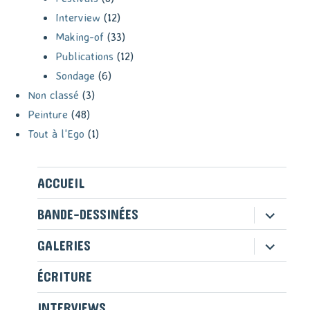
Interview
(12)
Making-of
(33)
Publications
(12)
Sondage
(6)
Non classé
(3)
Peinture
(48)
Tout à l'Ego
(1)
ACCUEIL
ouvrir
BANDE-DESSINÉES
le
sous-
ouvrir
GALERIES
menu
le
sous-
ÉCRITURE
menu
INTERVIEWS