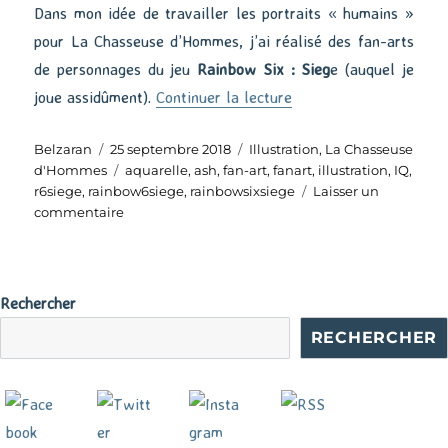
Dans mon idée de travailler les portraits « humains »
pour La Chasseuse d’Hommes, j’ai réalisé des fan-arts
de personnages du jeu
Rainbow Six : Sieg
e (auquel je
de « Rainbow Six : Si
joue assidûment).
Continuer la lecture
Auteur
Publié
Catégories
Belzaran
25 septembre 2018
Illustration
,
La Chasseuse
le
Étiquettes
d'Hommes
aquarelle
,
ash
,
fan-art
,
fanart
,
illustration
,
IQ
,
r6siege
,
rainbow6siege
,
rainbowsixsiege
Laisser un
sur
commentaire
Rainbow
Six
:
Siege
Rechercher
–
RECHERCHER
Ash
&
IQ