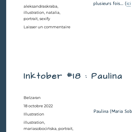
plusieurs fois… (
ici
Étiquettes
aleksandraskraba
,
illustration
,
natalia
,
portrait
,
sexify
sur
Laisser un commentaire
Inktober
#19
:
Natalia
Inktober #18 : Paulina
Auteur
Belzaran
Publié
18 octobre 2022
Paulina (Maria Sob
le
Catégories
Illustration
Étiquettes
illustration
,
mariasobocińska
,
portrait
,