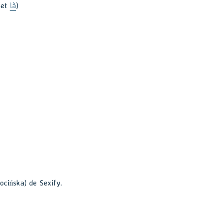
et
là
)
ocińska) de Sexify.