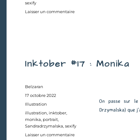
sexify
sur
Laisser un commentaire
Inktober
#18
:
Paulina
Inktober #17 : Monika
Auteur
Belzaran
Publié
17 octobre 2022
On passe sur le
le
Catégories
Illustration
Drzymalska) que j’a
Étiquettes
illustration
,
inktober
,
monika
,
portrait
,
Sandradrzymalska
,
sexify
sur
Laisser un commentaire