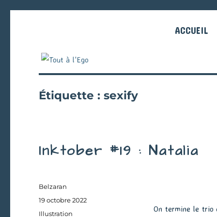
ACCUEIL
Étiquette :
sexify
Inktober #19 : Natalia
Auteur
Belzaran
Publié
19 octobre 2022
On termine le trio
le
Catégories
Illustration