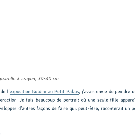
quarelle & crayon, 30×40 cm
de l’
exposition Boldini au Petit Palais
, j’avais envie de peindre d
eraction. Je fais beaucoup de portrait où une seule fille apparaî
velopper d’autres façons de faire qui, peut-être, raconterait un p
de « La bibliothèque »
e