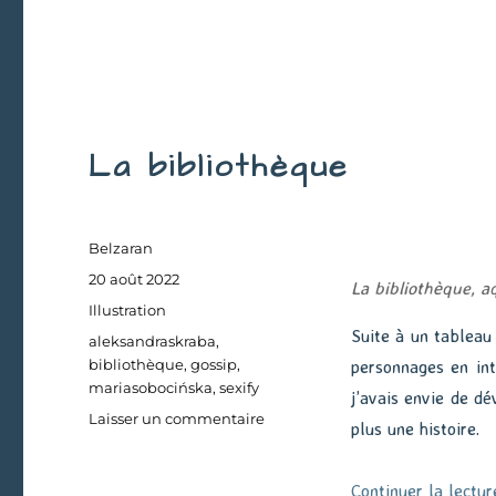
Inktober
#17
:
Monika
La bibliothèque
Auteur
Belzaran
Publié
20 août 2022
La bibliothèque, a
le
Catégories
Illustration
Suite à un tableau 
Étiquettes
aleksandraskraba
,
bibliothèque
,
gossip
,
personnages en int
mariasobocińska
,
sexify
j’avais envie de dé
sur
Laisser un commentaire
plus une histoire.
La
bibliothèque
Continuer la lectur