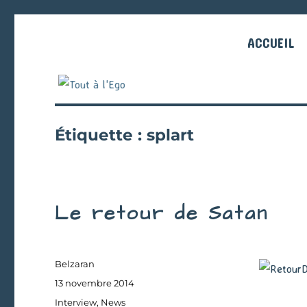
ACCUEIL
Étiquette :
splart
Le retour de Satan
Auteur
Belzaran
Publié
13 novembre 2014
le
Catégories
Interview
,
News