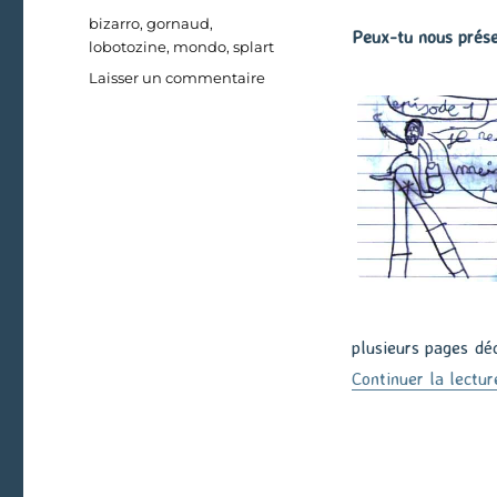
Étiquettes
bizarro
,
gornaud
,
Peux-tu nous prése
lobotozine
,
mondo
,
splart
sur
Laisser un commentaire
Le
retour
de
Satan
plusieurs pages déc
Continuer la lectur