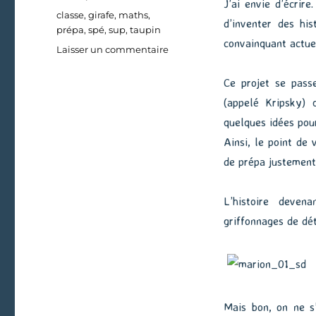
J’ai envie d’écrir
Étiquettes
classe
,
girafe
,
maths
,
d’inventer des his
prépa
,
spé
,
sup
,
taupin
convainquant actuel
sur
Laisser un commentaire
Personne
n’y
Ce projet se passe
est
(appelé Kripsky) 
préparé
quelques idées pour
Ainsi, le point de 
de prépa justement
L’histoire deven
griffonnages de dé
Mais bon, on ne s