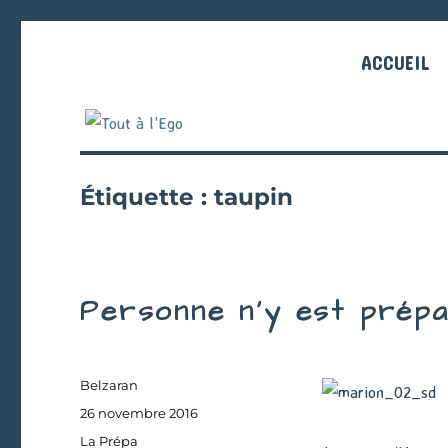
ACCUEIL
Étiquette :
taupin
Personne n’y est prép
Auteur
Belzaran
Publié
26 novembre 2016
le
Catégories
La Prépa