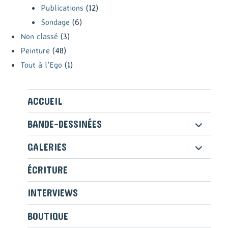
Publications
(12)
Sondage
(6)
Non classé
(3)
Peinture
(48)
Tout à l'Ego
(1)
ACCUEIL
ouvrir
BANDE-DESSINÉES
le
sous-
ouvrir
GALERIES
menu
le
sous-
ÉCRITURE
menu
INTERVIEWS
BOUTIQUE