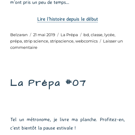
m’ont pris un peu de temps…
Lire l’histoire depuis le début
Auteur
Publié
Catégories
Étiquettes
Belzaran
21 mai 2019
La Prépa
bd
,
classe
,
lycée
,
le
prépa
,
strip science
,
stripscience
,
webcomics
Laisser un
sur
commentaire
La
Prépa
#21
La Prépa #07
Tel un métronome, je livre ma planche. Profitez-en,
c’est bientôt la pause estivale !