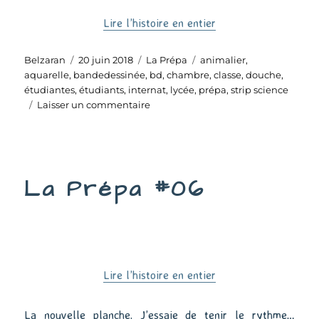
Lire l’histoire en entier
Auteur
Publié
Catégories
Étiquettes
Belzaran
20 juin 2018
La Prépa
animalier
,
le
aquarelle
,
bandedessinée
,
bd
,
chambre
,
classe
,
douche
,
étudiantes
,
étudiants
,
internat
,
lycée
,
prépa
,
strip science
sur
Laisser un commentaire
La
Prépa
#07
La Prépa #06
Lire l’histoire en entier
La nouvelle planche. J’essaie de tenir le rythme…