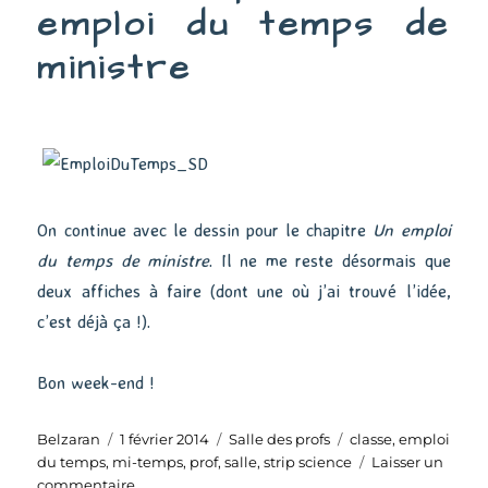
emploi du temps de
ministre
On continue avec le dessin pour le chapitre
Un emploi
du temps de ministre
. Il ne me reste désormais que
deux affiches à faire (dont une où j’ai trouvé l’idée,
c’est déjà ça !).
Bon week-end !
Auteur
Publié
Catégories
Étiquettes
Belzaran
1 février 2014
Salle des profs
classe
,
emploi
le
du temps
,
mi-temps
,
prof
,
salle
,
strip science
Laisser un
sur
commentaire