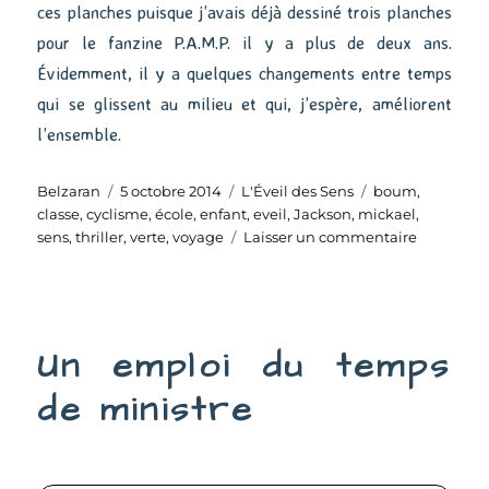
ces planches puisque j’avais déjà dessiné trois planches
pour le fanzine P.A.M.P. il y a plus de deux ans.
Évidemment, il y a quelques changements entre temps
qui se glissent au milieu et qui, j’espère, améliorent
l’ensemble.
Auteur
Publié
Catégories
Étiquettes
Belzaran
5 octobre 2014
L'Éveil des Sens
boum
,
le
classe
,
cyclisme
,
école
,
enfant
,
eveil
,
Jackson
,
mickael
,
sur
sens
,
thriller
,
verte
,
voyage
Laisser un commentaire
Eveil
des
Sens
(44-
Un emploi du temps
45)
de ministre