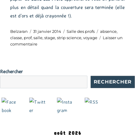
plus en détail quand la couverture sera terminée (elle
est d’ors et déjà crayonnée !).
Auteur
Publié
Catégories
Étiquettes
Belzaran
31 janvier 2014
Salle des profs
absence
,
le
classe
,
prof
,
salle
,
stage
,
strip science
,
voyage
Laisser un
sur
commentaire
Salle
des
profs
–
Rechercher
Comme
RECHERCHER
une
absence
août 2026