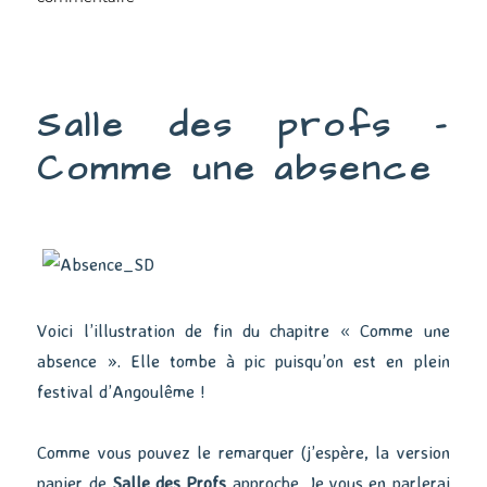
Salle
des
profs
–
Salle des profs –
Un
emploi
Comme une absence
du
temps
de
ministre
Voici l’illustration de fin du chapitre « Comme une
absence ». Elle tombe à pic puisqu’on est en plein
festival d’Angoulême !
Comme vous pouvez le remarquer (j’espère, la version
papier de
Salle des Profs
approche. Je vous en parlerai