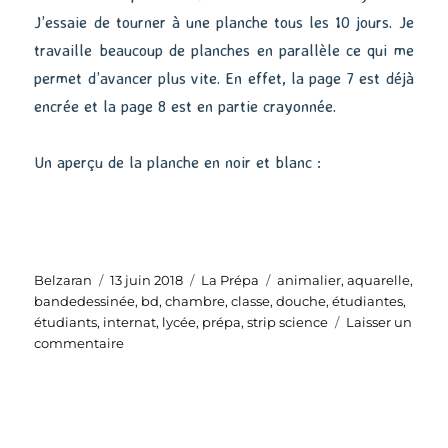
J’essaie de tourner à une planche tous les 10 jours. Je
travaille beaucoup de planches en parallèle ce qui me
permet d’avancer plus vite. En effet, la page 7 est déjà
encrée et la page 8 est en partie crayonnée.
Un aperçu de la planche en noir et blanc :
Auteur
Publié
Catégories
Étiquettes
Belzaran
13 juin 2018
La Prépa
animalier
,
aquarelle
,
le
bandedessinée
,
bd
,
chambre
,
classe
,
douche
,
étudiantes
,
étudiants
,
internat
,
lycée
,
prépa
,
strip science
Laisser un
sur
commentaire
La
Prépa
#06