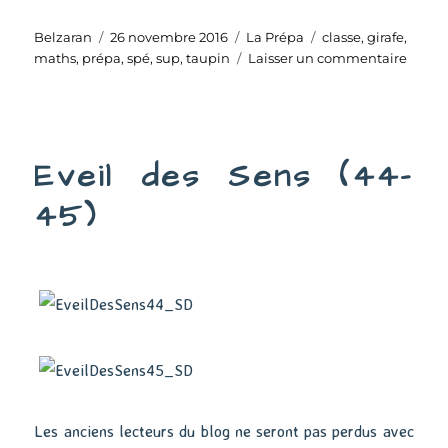
Auteur
Publié
Catégories
Étiquettes
Belzaran
26 novembre 2016
La Prépa
classe
,
girafe
,
le
sur
maths
,
prépa
,
spé
,
sup
,
taupin
Laisser un commentaire
Perso
n’y
est
prépa
Eveil des Sens (44-
45)
Les anciens lecteurs du blog ne seront pas perdus avec