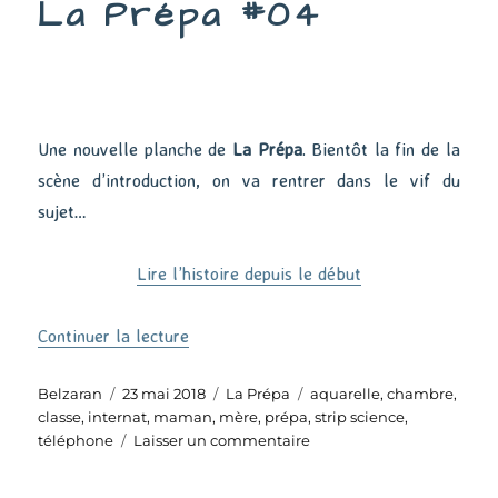
La Prépa #04
Une nouvelle planche de
La Prépa
. Bientôt la fin de la
scène d’introduction, on va rentrer dans le vif du
sujet…
Lire l’histoire depuis le début
de « La Prépa #04 »
Continuer la lecture
Auteur
Publié
Catégories
Étiquettes
Belzaran
23 mai 2018
La Prépa
aquarelle
,
chambre
,
le
classe
,
internat
,
maman
,
mère
,
prépa
,
strip science
,
sur
téléphone
Laisser un commentaire
La
Prépa