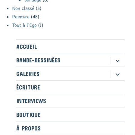
Non classé
(3)
Peinture
(48)
Tout à l'Ego
(1)
ACCUEIL
ouvrir
BANDE-DESSINÉES
le
sous-
ouvrir
GALERIES
menu
le
sous-
ÉCRITURE
menu
INTERVIEWS
BOUTIQUE
À PROPOS