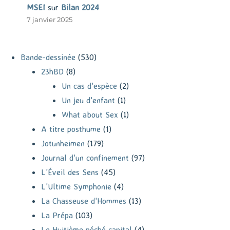
MSEI
sur
Bilan 2024
7 janvier 2025
Bande-dessinée
(530)
23hBD
(8)
Un cas d'espèce
(2)
Un jeu d'enfant
(1)
What about Sex
(1)
A titre posthume
(1)
Jotunheimen
(179)
Journal d'un confinement
(97)
L'Éveil des Sens
(45)
L'Ultime Symphonie
(4)
La Chasseuse d'Hommes
(13)
La Prépa
(103)
Le Huitième péché capital
(4)