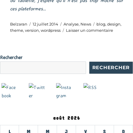
ou tablette, j’espère qu’il n’est pas trop moche sur
ces plateformes…
Auteur
Publié
Catégories
Étiquettes
Belzaran
12 juillet 2014
Analyse
,
News
blog
,
design
,
le
sur
theme
,
version
,
wordpress
Laisser un commentaire
White
Rabbit
Rechercher
RECHERCHER
août 2026
L
M
M
J
V
S
D