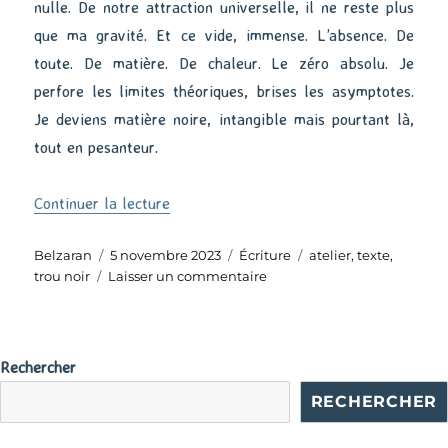
nulle. De notre attraction universelle, il ne reste plus
que ma gravité. Et ce vide, immense. L’absence. De
toute. De matière. De chaleur. Le zéro absolu. Je
perfore les limites théoriques, brises les asymptotes.
Je deviens matière noire, intangible mais pourtant là,
tout en pesanteur.
de « Et si… »
Continuer la lecture
Auteur
Publié
Catégories
Étiquettes
Belzaran
5 novembre 2023
Écriture
atelier
,
texte
,
le
sur
trou noir
Laisser un commentaire
Et
si…
Rechercher
RECHERCHER