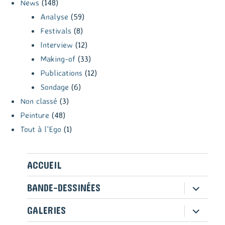
News
(148)
Analyse
(59)
Festivals
(8)
Interview
(12)
Making-of
(33)
Publications
(12)
Sondage
(6)
Non classé
(3)
Peinture
(48)
Tout à l'Ego
(1)
ACCUEIL
ouvrir
BANDE-DESSINÉES
le
sous-
ouvrir
GALERIES
menu
le