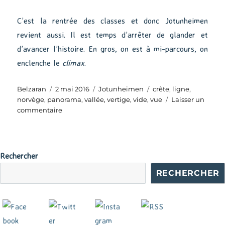
C’est la rentrée des classes et donc Jotunheimen
revient aussi. Il est temps d’arrêter de glander et
d’avancer l’histoire. En gros, on est à mi-parcours, on
enclenche le
climax
.
Auteur
Publié
Catégories
Étiquettes
Belzaran
2 mai 2016
Jotunheimen
crête
,
ligne
,
le
norvège
,
panorama
,
vallée
,
vertige
,
vide
,
vue
Laisser un
sur
commentaire
Sur
la
ligne
de
Rechercher
crête
RECHERCHER