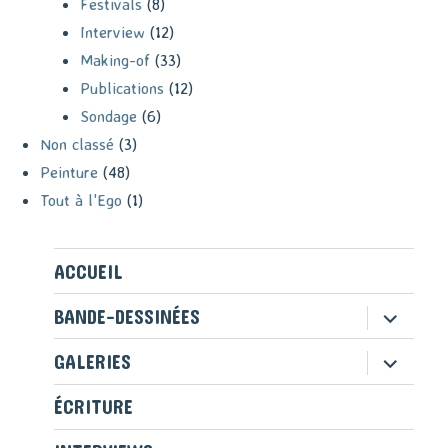
Festivals
(8)
Interview
(12)
Making-of
(33)
Publications
(12)
Sondage
(6)
Non classé
(3)
Peinture
(48)
Tout à l'Ego
(1)
ACCUEIL
ouvrir
BANDE-DESSINÉES
le
sous-
ouvrir
GALERIES
menu
le
sous-
ÉCRITURE
menu