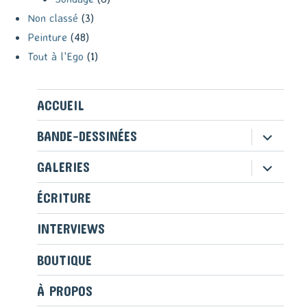
Non classé
(3)
Peinture
(48)
Tout à l'Ego
(1)
ACCUEIL
ouvrir
BANDE-DESSINÉES
le
sous-
ouvrir
GALERIES
menu
le
sous-
ÉCRITURE
menu
INTERVIEWS
BOUTIQUE
À PROPOS