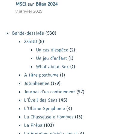
MSEI
sur
Bilan 2024
7 janvier 2025
Bande-dessinée
(530)
23hBD
(8)
Un cas d'espèce
(2)
Un jeu d'enfant
(1)
What about Sex
(1)
A titre posthume
(1)
Jotunheimen
(179)
Journal d'un confinement
(97)
L'Éveil des Sens
(45)
L'Ultime Symphonie
(4)
La Chasseuse d'Hommes
(13)
La Prépa
(103)
Le Huitième péché capital
(4)