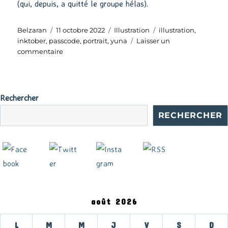
(qui, depuis, a quitté le groupe hélas).
Auteur
Publié
Catégories
Étiquettes
Belzaran
11 octobre 2022
Illustration
illustration
,
le
inktober
,
passcode
,
portrait
,
yuna
Laisser un
sur
commentaire
Inktober
#11
:
Yuna
Rechercher
RECHERCHER
août 2026
L
M
M
J
V
S
D