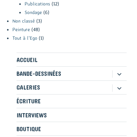
Publications
(12)
Sondage
(6)
Non classé
(3)
Peinture
(48)
Tout à l'Ego
(1)
ACCUEIL
ouvrir
BANDE-DESSINÉES
le
sous-
ouvrir
GALERIES
menu
le
sous-
ÉCRITURE
menu
INTERVIEWS
BOUTIQUE