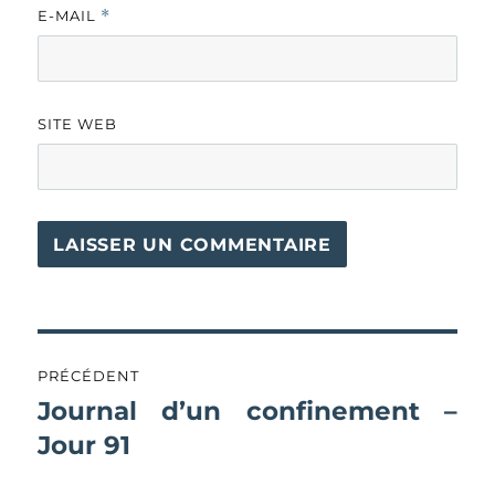
E-MAIL
*
SITE WEB
Navigation
PRÉCÉDENT
de
Journal d’un confinement –
Publication
précédente :
Jour 91
l’article