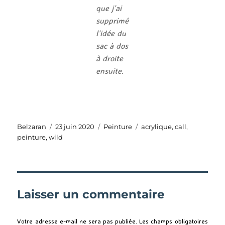
que j’ai
supprimé
l’idée du
sac à dos
à droite
ensuite.
Auteur
Publié
Catégories
Étiquettes
Belzaran
23 juin 2020
Peinture
acrylique
,
call
,
le
peinture
,
wild
Laisser un commentaire
Votre adresse e-mail ne sera pas publiée.
Les champs obligatoires