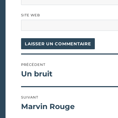
SITE WEB
Navigation
PRÉCÉDENT
de
Un bruit
Publication
précédente :
l’article
SUIVANT
Marvin Rouge
Publication
suivante :