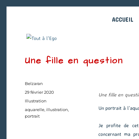
ACCUEIL
Une fille en question
Auteur
Belzaran
Publié
29 février 2020
Une fille en quest
le
Catégories
Illustration
Un portrait à l’aqua
Étiquettes
aquarelle
,
illustration
,
portrait
Je profite de cet
concernant ma pro