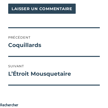
Navigation
PRÉCÉDENT
de
Coquillards
Publication
précédente :
l’article
SUIVANT
L’Étroit Mousquetaire
Publication
suivante :
Rechercher