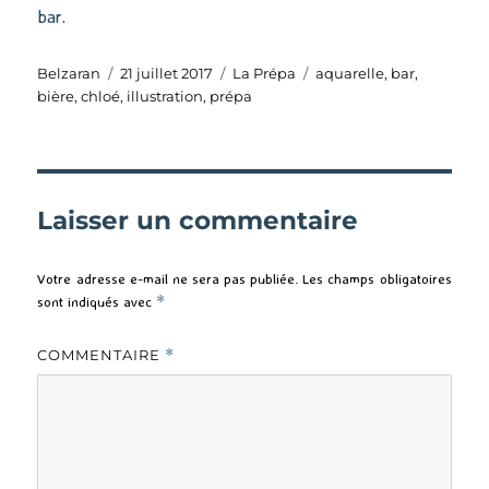
bar.
Auteur
Publié
Catégories
Étiquettes
Belzaran
21 juillet 2017
La Prépa
aquarelle
,
bar
,
le
bière
,
chloé
,
illustration
,
prépa
Laisser un commentaire
Votre adresse e-mail ne sera pas publiée.
Les champs obligatoires
sont indiqués avec
*
COMMENTAIRE
*