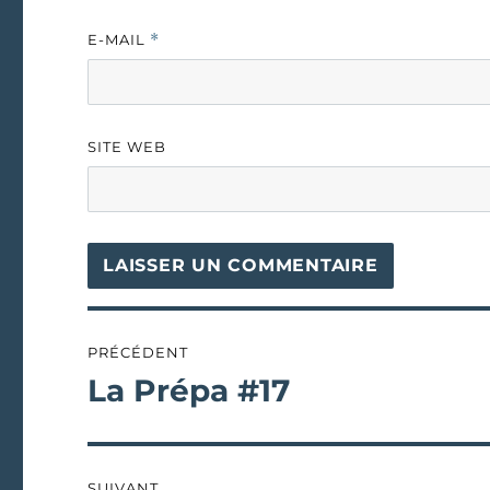
E-MAIL
*
SITE WEB
Navigation
PRÉCÉDENT
de
La Prépa #17
Publication
précédente :
l’article
SUIVANT