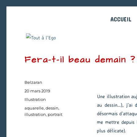
ACCUEIL
Fera-t-il beau demain ?
Auteur
Belzaran
Publié
20 mars 2019
Une illustration a
le
Catégories
Illustration
au dessin…), j’ai
Étiquettes
aquarelle
,
dessin
,
désormais d’attaque
illustration
,
portrait
me mettre depuis h
plus délicate).