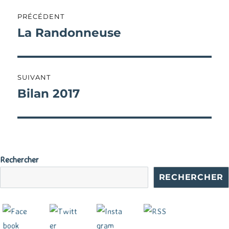
Navigation
PRÉCÉDENT
de
La Randonneuse
Publication
précédente :
l’article
SUIVANT
Bilan 2017
Publication
suivante :
Rechercher
RECHERCHER