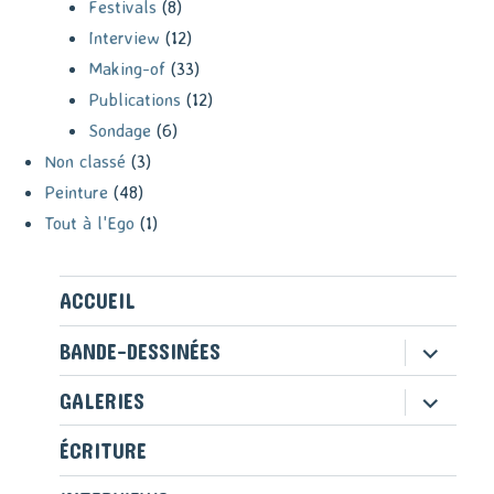
Festivals
(8)
Interview
(12)
Making-of
(33)
Publications
(12)
Sondage
(6)
Non classé
(3)
Peinture
(48)
Tout à l'Ego
(1)
ACCUEIL
ouvrir
BANDE-DESSINÉES
le
sous-
ouvrir
GALERIES
menu
le
sous-
ÉCRITURE
menu