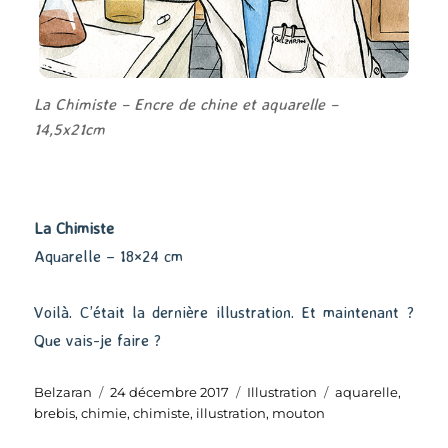
La Chimiste – Encre de chine et aquarelle –
14,5x21cm
La Chimiste
Aquarelle – 18×24 cm
Voilà. C’était la dernière illustration. Et maintenant ?
Que vais-je faire ?
Auteur
Publié
Catégories
Étiquettes
Belzaran
24 décembre 2017
Illustration
aquarelle
,
le
brebis
,
chimie
,
chimiste
,
illustration
,
mouton