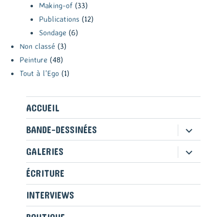
Making-of
(33)
Publications
(12)
Sondage
(6)
Non classé
(3)
Peinture
(48)
Tout à l'Ego
(1)
ACCUEIL
ouvrir
BANDE-DESSINÉES
le
sous-
ouvrir
GALERIES
menu
le
sous-
ÉCRITURE
menu
INTERVIEWS