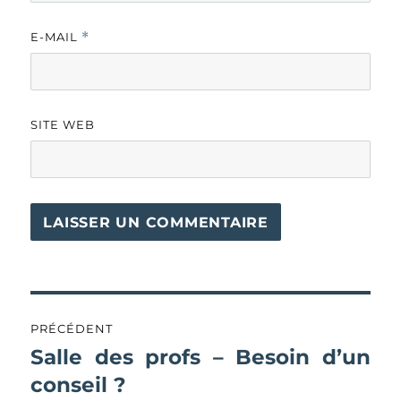
E-MAIL
*
SITE WEB
Navigation
PRÉCÉDENT
de
Salle des profs – Besoin d’un
Publication
précédente :
conseil ?
l’article