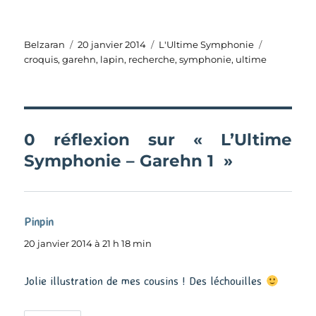
Auteur
Publié
Catégories
Étiquettes
Belzaran
20 janvier 2014
L'Ultime Symphonie
le
croquis
,
garehn
,
lapin
,
recherche
,
symphonie
,
ultime
0 réflexion sur « L’Ultime
Symphonie – Garehn 1 »
Pinpin
dit :
20 janvier 2014 à 21 h 18 min
Jolie illustration de mes cousins ! Des léchouilles