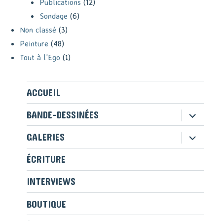
Publications
(12)
Sondage
(6)
Non classé
(3)
Peinture
(48)
Tout à l'Ego
(1)
ACCUEIL
ouvrir
BANDE-DESSINÉES
le
sous-
ouvrir
GALERIES
menu
le
sous-
ÉCRITURE
menu
INTERVIEWS
BOUTIQUE