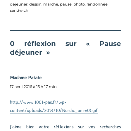
le
déjeuner
,
dessin
,
marche
,
pause
,
photo
,
randonnée
,
sandwich
0 réflexion sur « Pause
déjeuner »
Madame Patate
dit :
17 avril 2016 à 15 h 17 min
http://www.1001-pas.fr/wp-
content/uploads/2014/10/Nordic_anim01.gif
j’aime bien votre réflexions sur vos recherches