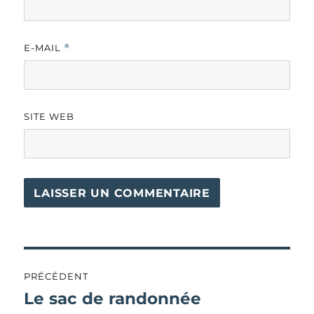
E-MAIL
*
SITE WEB
Navigation
PRÉCÉDENT
de
Le sac de randonnée
Publication