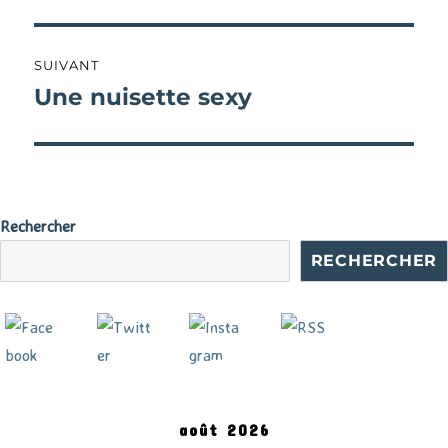
précédente :
l’article
SUIVANT
Une nuisette sexy
Publication
suivante :
Rechercher
RECHERCHER
août 2026