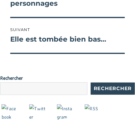
précédente :
personnages
l’article
SUIVANT
Elle est tombée bien bas…
Publication
suivante :
Rechercher
RECHERCHER