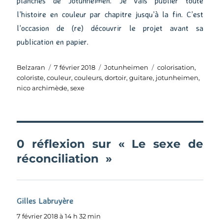
planches de Jotunheimen. Je vais publier toute
l’histoire en couleur par chapitre jusqu’à la fin. C’est
l’occasion de (re) découvrir le projet avant sa
publication en papier.
Auteur
Publié
Catégories
Étiquettes
Belzaran
7 février 2018
Jotunheimen
colorisation
,
le
coloriste
,
couleur
,
couleurs
,
dortoir
,
guitare
,
jotunheimen
,
nico archimède
,
sexe
0 réflexion sur « Le sexe de
réconciliation »
Gilles Labruyère
dit :
7 février 2018 à 14 h 32 min