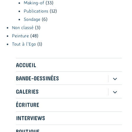
Making-of
(33)
Publications
(12)
Sondage
(6)
Non classé
(3)
Peinture
(48)
Tout à l'Ego
(1)
ACCUEIL
ouvrir
BANDE-DESSINÉES
le
sous-
ouvrir
GALERIES
menu
le
sous-
ÉCRITURE
menu
INTERVIEWS
BOUTIQUE