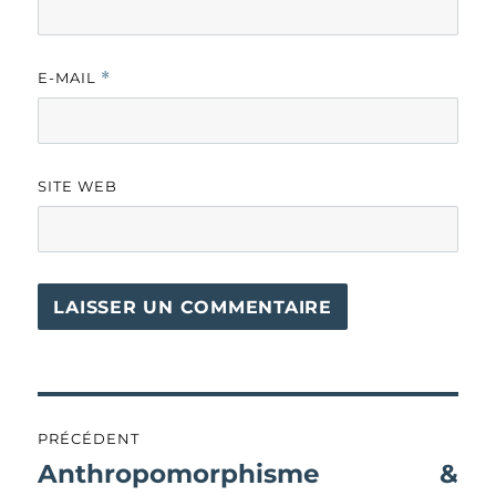
E-MAIL
*
SITE WEB
Navigation
PRÉCÉDENT
de
Anthropomorphisme &
Publication