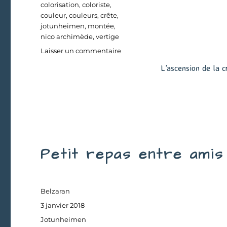
colorisation
,
coloriste
,
couleur
,
couleurs
,
crête
,
jotunheimen
,
montée
,
nico archimède
,
vertige
sur
Laisser un commentaire
L’ascension
L’ascension de la 
de
la
crête
de
Besseggen
Petit repas entre amis
Auteur
Belzaran
Publié
3 janvier 2018
le
Catégories
Jotunheimen