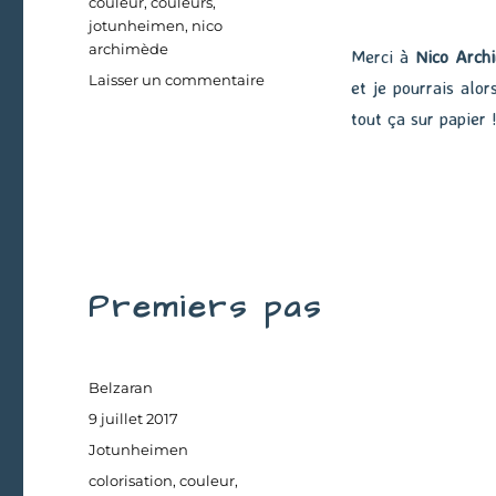
couleur
,
couleurs
,
jotunheimen
,
nico
archimède
Merci à
Nico Arch
sur
Laisser un commentaire
et je pourrais alor
Petite
tout ça sur papier 
ballade
au
milieu
des
pierres
Premiers pas
Auteur
Belzaran
Publié
9 juillet 2017
le
Catégories
Jotunheimen
Étiquettes
colorisation
,
couleur
,