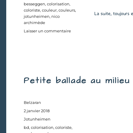
Étiquettes
besseggen
,
colorisation
,
coloriste
,
couleur
,
couleurs
,
La suite, toujours 
jotunheimen
,
nico
archimède
sur
Laisser un commentaire
Petit
repas
entre
amis
Petite ballade au milie
Auteur
Belzaran
Publié
2 janvier 2018
le
Catégories
Jotunheimen
Étiquettes
bd
,
colorisation
,
coloriste
,