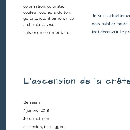
Étiquettes
colorisation
,
coloriste
,
couleur
,
couleurs
,
dortoir
,
Je suis actuelleme
guitare
,
jotunheimen
,
nico
vais publier toute 
archimède
,
sexe
(re) découvrir le p
sur
Laisser un commentaire
Le
sexe
de
réconciliation
L’ascension de la crêt
Auteur
Belzaran
Publié
4 janvier 2018
le
Catégories
Jotunheimen
Étiquettes
ascension
,
besseggen
,