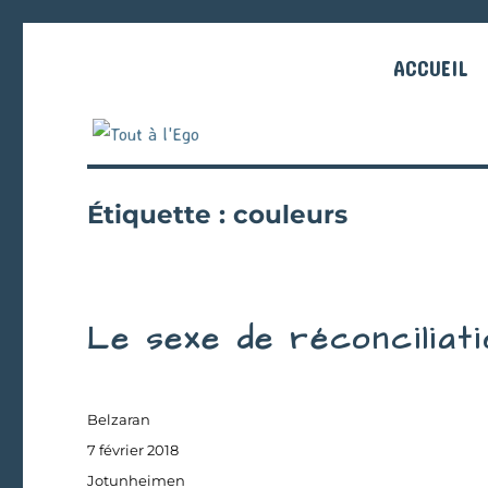
ACCUEIL
Étiquette :
couleurs
Le sexe de réconciliati
Auteur
Belzaran
Publié
7 février 2018
le
Catégories
Jotunheimen