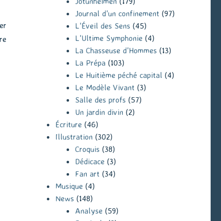
Jotunheimen
(179)
Journal d'un confinement
(97)
er
L'Éveil des Sens
(45)
L'Ultime Symphonie
(4)
re
La Chasseuse d'Hommes
(13)
La Prépa
(103)
Le Huitième péché capital
(4)
Le Modèle Vivant
(3)
Salle des profs
(57)
Un jardin divin
(2)
Écriture
(46)
Illustration
(302)
Croquis
(38)
Dédicace
(3)
Fan art
(34)
Musique
(4)
News
(148)
Analyse
(59)