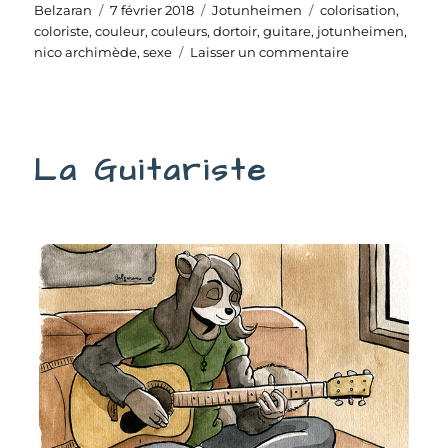
Auteur
Publié
Catégories
Étiquettes
Belzaran
7 février 2018
Jotunheimen
colorisation
,
le
coloriste
,
couleur
,
couleurs
,
dortoir
,
guitare
,
jotunheimen
,
sur
nico archimède
,
sexe
Laisser un commentaire
Le
sexe
de
réconciliation
La Guitariste