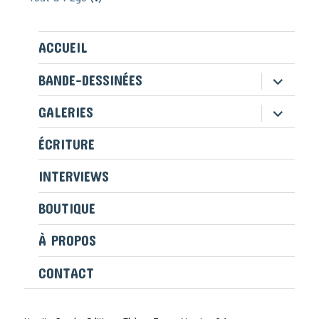
ACCUEIL
ouvrir
BANDE-DESSINÉES
le
sous-
ouvrir
GALERIES
menu
le
sous-
ÉCRITURE
menu
INTERVIEWS
BOUTIQUE
À PROPOS
CONTACT