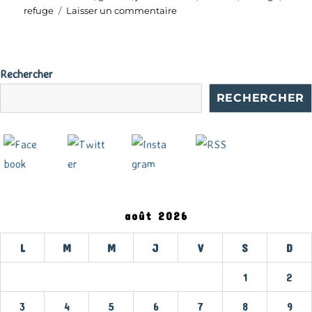
sur
refuge
Laisser un commentaire
Des
doigts
de
fée
Rechercher
RECHERCHER
août 2026
L
M
M
J
V
S
D
1
2
3
4
5
6
7
8
9