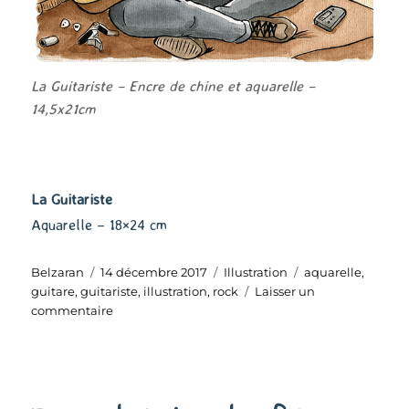
La Guitariste – Encre de chine et aquarelle –
14,5x21cm
La Guitariste
Aquarelle – 18×24 cm
Auteur
Publié
Catégories
Étiquettes
Belzaran
14 décembre 2017
Illustration
aquarelle
,
le
guitare
,
guitariste
,
illustration
,
rock
Laisser un
sur
commentaire
La
Guitariste