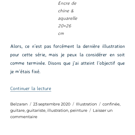
Encre de
chine &
aquarelle
20×26
cm
Alors, ce n’est pas forcément la dernière illustration
pour cette série, mais je peux la considérer en soit
comme terminée. Disons que j’ai atteint l’objectif que
je m’étais fixé.
de « Confinée #10 : La guitare »
Continuer la lecture
Auteur
Publié
Catégories
Étiquettes
Belzaran
23 septembre 2020
Illustration
confinée
,
le
guitare
,
guitariste
,
illustration
,
peinture
Laisser un
sur
commentaire
Confinée
#10