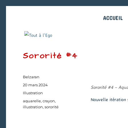
ACCUEIL
Sororité #4
Auteur
Belzaran
Publié
20 mars 2024
Sororité #4 – Aqu
le
Catégories
Illustration
Nouvelle itération
Étiquettes
aquarelle
,
crayon
,
illustration
,
sororité