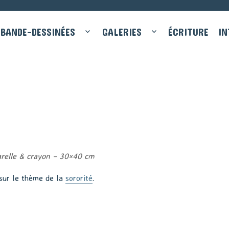
BANDE-DESSINÉES
GALERIES
ÉCRITURE
IN
arelle & crayon – 30×40 cm
 sur le thème de la
sororité
.