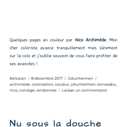
Quelques pages en couleur par
Nico Archimède
. Mon
cher coloriste avance tranquillement mais sûrement
sur la colo et j’oublie souvent de vous faire profiter de
ses avancées !
Auteur
Publié
Catégories
Étiquettes
Belzaran
8 décembre 2017
Jotunheimen
le
archimède
,
colorisation
,
couleur
,
jotunheimen
,
leirvassbu
,
sur
nico
,
norvège
,
randonnée
Laisser un commentaire
Leirvassbu
mon
amour
Nu sous la douche