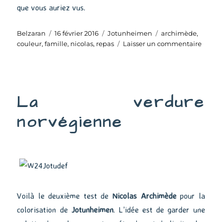
que vous auriez vus.
Auteur
Publié
Catégories
Étiquettes
Belzaran
16 février 2016
Jotunheimen
archimède
,
le
sur
couleur
,
famille
,
nicolas
,
repas
Laisser un commentaire
Le
repas
de
famill
La verdure
norvégienne
Voilà le deuxième test de
Nicolas Archimède
pour la
colorisation de
Jotunheimen
. L’idée est de garder une