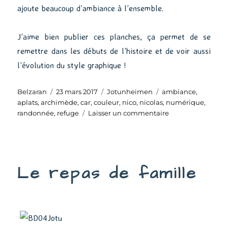
ajoute beaucoup d’ambiance à l’ensemble.
J’aime bien publier ces planches, ça permet de se
remettre dans les débuts de l’histoire et de voir aussi
l’évolution du style graphique !
Auteur
Publié
Catégories
Étiquettes
Belzaran
23 mars 2017
Jotunheimen
ambiance
,
le
aplats
,
archimède
,
car
,
couleur
,
nico
,
nicolas
,
numérique
,
sur
randonnée
,
refuge
Laisser un commentaire
Avant
la
randonnée
Le repas de famille