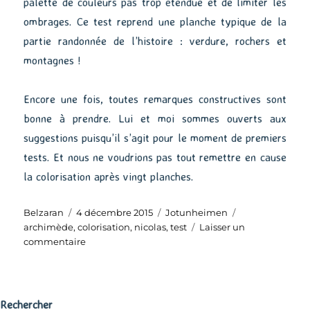
palette de couleurs pas trop étendue et de limiter les
ombrages. Ce test reprend une planche typique de la
partie randonnée de l’histoire : verdure, rochers et
montagnes !
Encore une fois, toutes remarques constructives sont
bonne à prendre. Lui et moi sommes ouverts aux
suggestions puisqu’il s’agit pour le moment de premiers
tests. Et nous ne voudrions pas tout remettre en cause
la colorisation après vingt planches.
Auteur
Publié
Catégories
Étiquettes
Belzaran
4 décembre 2015
Jotunheimen
le
archimède
,
colorisation
,
nicolas
,
test
Laisser un
sur
commentaire
La
verdure
norvégienne
Rechercher