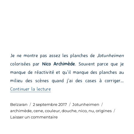
Je ne montre pas assez les planches de
Jotunheimen
colorisées par
Nico Archimède
. Souvent parce que je
manque de réactivité et qu’il manque des planches au
milieu des scènes quand j’ai des cases à corriger…
de « Nu sous la douche »
Continuer la lecture
Auteur
Publié
Catégories
Étiquettes
Belzaran
2 septembre 2017
Jotunheimen
le
archimède
,
cene
,
couleur
,
douche
,
nico
,
nu
,
origines
sur
Laisser un commentaire
Nu
sous