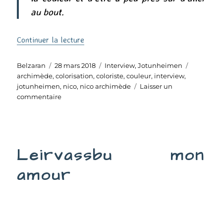
au bout.
de « Jotunheimen – Post-mortem (4) »
Continuer la lecture
Auteur
Publié
Catégories
Étiquette
Belzaran
28 mars 2018
Interview
,
Jotunheimen
le
archimède
,
colorisation
,
coloriste
,
couleur
,
interview
,
jotunheimen
,
nico
,
nico archimède
Laisser un
sur
commentaire
Jotunheimen
–
Post-
mortem
Leirvassbu mon
(4)
amour