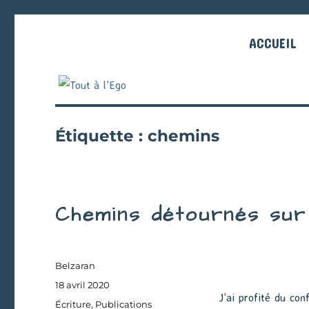
ACCUEIL
Étiquette :
chemins
Chemins détournés sur 
Auteur
Belzaran
Publié
18 avril 2020
J’ai profité du co
le
Catégories
Écriture
,
Publications