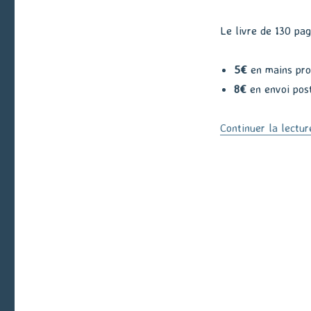
Le livre de 130 pag
5€
en mains prop
8€
en envoi post
Continuer la lectur