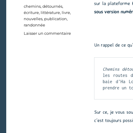
sur la plateforme
Étiquettes
chemins
,
détournés
,
sous version numé
écriture
,
littérature
,
livre
,
nouvelles
,
publication
,
randonnée
sur
Laisser un commentaire
Chemins
Un rappel de ce qu’
détournés
sur
Kindle
Chemins déto
les routes d
baie d’Ha Lo
prendre un t
Sur ce, je vous sou
c’est toujours poss