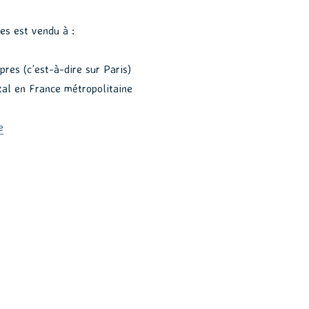
es est vendu à :
res (c’est-à-dire sur Paris)
al en France métropolitaine
de « Publication de Chemins détournés »
e