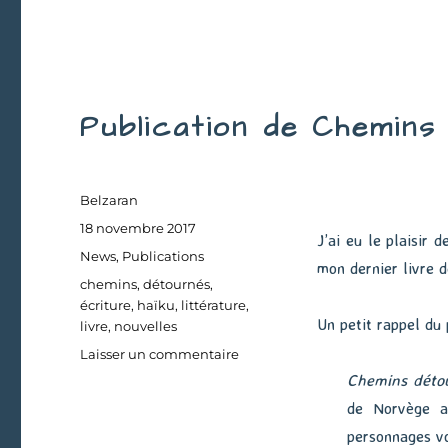
Publication de Chemins
Auteur
Belzaran
Publié
18 novembre 2017
J’ai eu le plaisir 
le
Catégories
News
,
Publications
mon dernier livre d
Étiquettes
chemins
,
détournés
,
écriture
,
haïku
,
littérature
,
Un petit rappel du 
livre
,
nouvelles
sur
Laisser un commentaire
Publication
Chemins déto
de
de Norvège a
Chemins
personnages vo
détournés