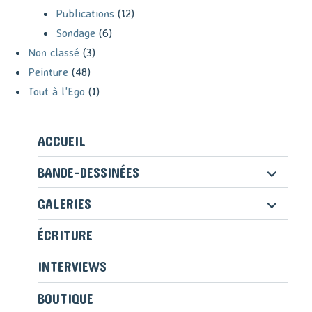
Publications
(12)
Sondage
(6)
Non classé
(3)
Peinture
(48)
Tout à l'Ego
(1)
ACCUEIL
ouvrir
BANDE-DESSINÉES
le
sous-
ouvrir
GALERIES
menu
le
sous-
ÉCRITURE
menu
INTERVIEWS
BOUTIQUE