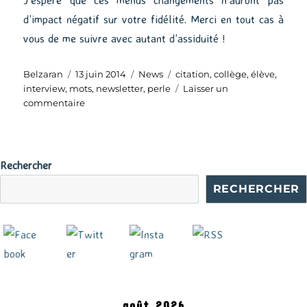
d’impact négatif sur votre fidélité. Merci en tout cas à
vous de me suivre avec autant d’assiduité !
Auteur
Publié
Catégories
Étiquettes
Belzaran
13 juin 2014
News
citation
,
collège
,
élève
,
le
interview
,
mots
,
newsletter
,
perle
Laisser un
sur
commentaire
Maux
du
collège
Rechercher
RECHERCHER
août 2026