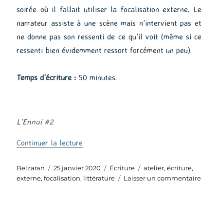
soirée où il fallait utiliser la focalisation externe. Le
narrateur assiste à une scène mais n’intervient pas et
ne donne pas son ressenti de ce qu’il voit (même si ce
ressenti bien évidemment ressort forcément un peu).
Temps d’écriture :
50 minutes.
L’Ennui #2
de « Focalisation externe »
Continuer la lecture
Auteur
Publié
Catégories
Étiquettes
Belzaran
25 janvier 2020
Écriture
atelier
,
écriture
,
le
sur
externe
,
focalisation
,
littérature
Laisser un commentaire
Focal
exte