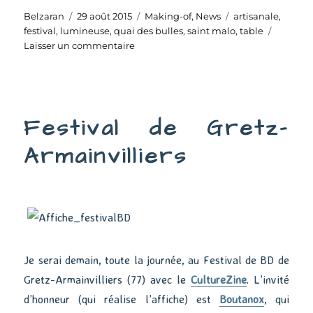
Auteur
Publié
Catégories
Étiquettes
Belzaran
29 août 2015
Making-of
,
News
artisanale
,
le
festival
,
lumineuse
,
quai des bulles
,
saint malo
,
table
sur
Laisser un commentaire
Une
table
lumineuse
artisanale
Festival de Gretz-
Armainvilliers
Je serai demain, toute la journée, au Festival de BD de
Gretz-Armainvilliers (77) avec le
CultureZine
. L’invité
d’honneur (qui réalise l’affiche) est
Boutanox
, qui