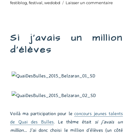
le
sur
festiblog
,
festival
,
wedobd
Laisser un commentaire
We
Do
BD
Si j’avais un million
d’élèves
Voilà ma participation pour le
concours jeunes talents
de Quai des Bulles
. Le thème était
si j’avais un
million…
J’ai donc choisi le million d’élèves (un côté