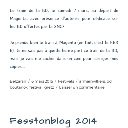
Le train de la BD, le samedi 7 mars, au départ de
Magenta, avec présence d’auteurs pour dédicace sur
les BD offertes par la SNCF.
Je prends bien le train à Magenta (en fait, c’est le RER
E). Je ne sais pas à quelle heure part ce train de la BD,
mais je vais me cacher dans un coin pour corriger mes
copies…
Auteur
Publié
Catégories
Étiquettes
Belzaran
6 mars 2015
Festivals
armainvilliers
,
bd
,
le
sur
boutanox
,
festival
,
gretz
Laisser un commentaire
Festival
de
Gretz-
Armainvillie
Fesstonblog 2014