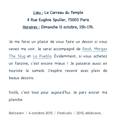
Lieu :
Le Carreau du Temple
4 Rue Eugène Spuller, 75003 Paris
Horaires :
Dimanche 11 octobre, 15h-17h.
Je me ferai un plaisir de vous faire un dessin si vous
venez me voir. Je serai accompagné de
René
,
Morgan
The Slug
et
Le Pueblo
. Évidemment, si vous achetez
un fanzine, c’est encore mieux ! Je passerai aussi en
touriste le samedi. J’espère revenir avec plein de
beaux dessins.
Voilà, c’est tout pour aujourd’hui. Je pars encrer ma
planche.
Auteur
Publié
Catégories
Étiquettes
Belzaran
4 octobre 2015
Festivals
2015
,
dédicace
,