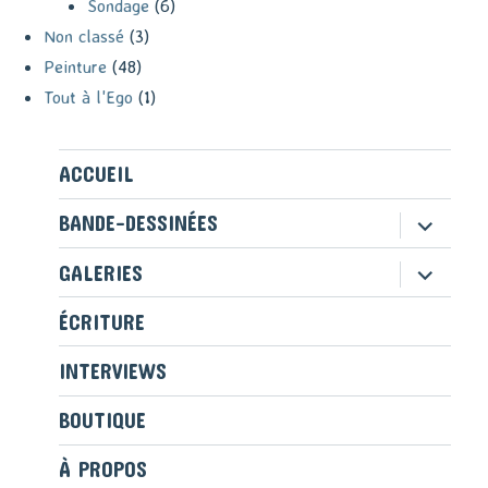
Sondage
(6)
Non classé
(3)
Peinture
(48)
Tout à l'Ego
(1)
ACCUEIL
ouvrir
BANDE-DESSINÉES
le
sous-
ouvrir
GALERIES
menu
le
sous-
ÉCRITURE
menu
INTERVIEWS
BOUTIQUE
À PROPOS