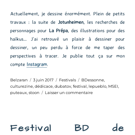
Actuellement, je dessine énormément. Plein de petits
travaux : la suite de
Jotunheimen
, les recherches de
personnages pour
La Prépa
, des illustrations pour des
haïkus… J’ai retrouvé un plaisir à dessiner pour
dessiner, un peu perdu à force de me taper des
perspectives à tracer. Je publie tout ça sur mon
compte
Instagram
.
Auteur
Publié
Catégories
Étiquettes
Belzaran
3 juin 2017
Festivals
BDessonne
,
le
culturezine
,
dédicace
,
dubatov
,
festival
,
lepueblo
,
MSEI
,
sur
puteaux
,
stoon
Laisser un commentaire
Festival
de
Puteaux
2017
Festival BD de