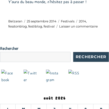
Y’aura du beau monde, n’hésitez pas à passer !
Auteur
Publié
Catégories
Étiquettes
Belzaran
25 septembre 2014
Festivals
2014
,
le
sur
fesstonblog
,
festiblog
,
festival
Laisser un commentaire
Fessto
2014
Rechercher
RECHERCHER
août 2026