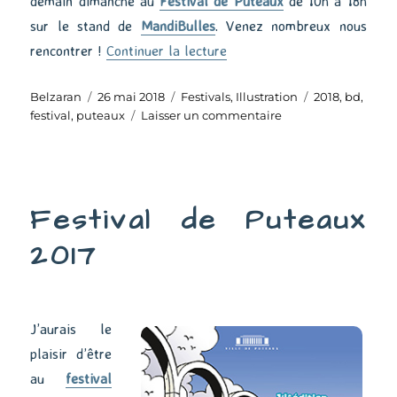
demain dimanche au
Festival de Puteaux
de 10h à 18h
sur le stand de
MandiBulles
. Venez nombreux nous
de « Festival de Puteaux »
rencontrer !
Continuer la lecture
Auteur
Publié
Catégories
Étiquettes
Belzaran
26 mai 2018
Festivals
,
Illustration
2018
,
bd
,
le
sur
festival
,
puteaux
Laisser un commentaire
Festival
de
Puteaux
Festival de Puteaux
2017
J’aurais le
plaisir d’être
au
festival