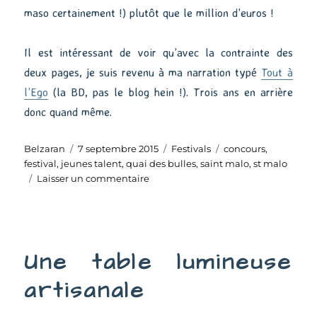
maso certainement !) plutôt que le million d’euros !
Il est intéressant de voir qu’avec la contrainte des
deux pages, je suis revenu à ma narration typé
Tout à
l’Ego
(la BD, pas le blog hein !). Trois ans en arrière
donc quand même.
Auteur
Publié
Catégories
Étiquettes
Belzaran
7 septembre 2015
Festivals
concours
,
le
festival
,
jeunes talent
,
quai des bulles
,
saint malo
,
st malo
sur
Laisser un commentaire
Si
j’avais
un
million
Une table lumineuse
d’élèves
artisanale