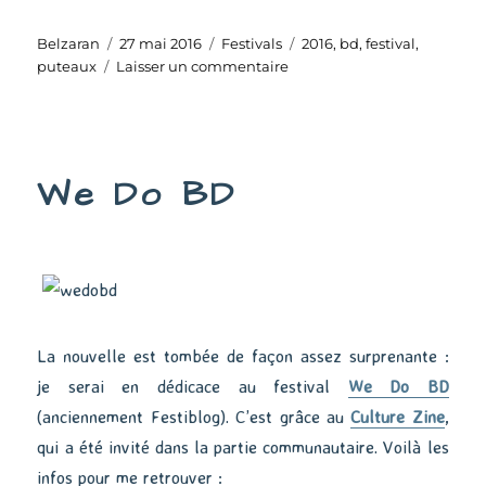
Auteur
Publié
Catégories
Étiquettes
Belzaran
27 mai 2016
Festivals
2016
,
bd
,
festival
,
le
sur
puteaux
Laisser un commentaire
Festival
BD
de
Puteaux
We Do BD
2016
La nouvelle est tombée de façon assez surprenante :
je serai en dédicace au festival
We Do BD
(anciennement Festiblog). C’est grâce au
Culture Zine
,
qui a été invité dans la partie communautaire. Voilà les
infos pour me retrouver :