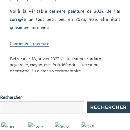
Voilà la véritable dernière peinture de 2022. Je l’ai
corrigée un tout petit peu en 2023, mais elle était
quasiment terminée.
de « Adam & Ève »
Continuer la lecture
Auteur
Publié
Catégories
Étiquettes
Belzaran
18 janvier 2023
Illustration
adam
,
le
aquarelle
,
crayon
,
ève
,
fruitdéfendu
,
illustration
,
sur
néomythe
Laisser un commentaire
Adam
&
Ève
Rechercher
RECHERCHER