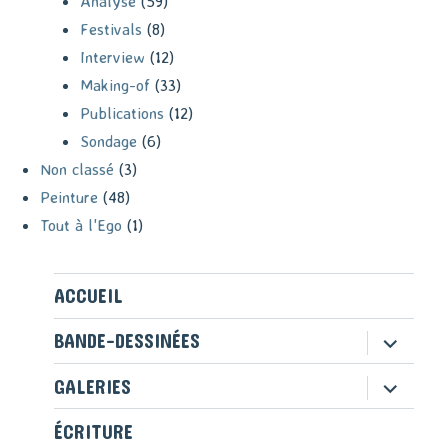
Analyse
(59)
Festivals
(8)
Interview
(12)
Making-of
(33)
Publications
(12)
Sondage
(6)
Non classé
(3)
Peinture
(48)
Tout à l'Ego
(1)
ACCUEIL
ouvrir
BANDE-DESSINÉES
le
sous-
ouvrir
GALERIES
menu
le
sous-
ÉCRITURE
menu