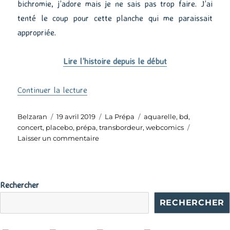
bichromie, j’adore mais je ne sais pas trop faire. J’ai
tenté le coup pour cette planche qui me paraissait
appropriée.
Lire l’histoire depuis le début
de « La Prépa #19 »
Continuer la lecture
Auteur
Publié
Catégories
Étiquettes
Belzaran
19 avril 2019
La Prépa
aquarelle
,
bd
,
le
concert
,
placebo
,
prépa
,
transbordeur
,
webcomics
sur
Laisser un commentaire
La
Prépa
#19
Rechercher
RECHERCHER