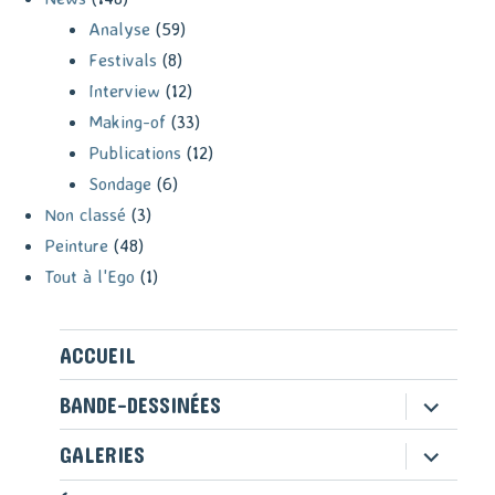
Analyse
(59)
Festivals
(8)
Interview
(12)
Making-of
(33)
Publications
(12)
Sondage
(6)
Non classé
(3)
Peinture
(48)
Tout à l'Ego
(1)
ACCUEIL
ouvrir
BANDE-DESSINÉES
le
sous-
ouvrir
GALERIES
menu
le
sous-