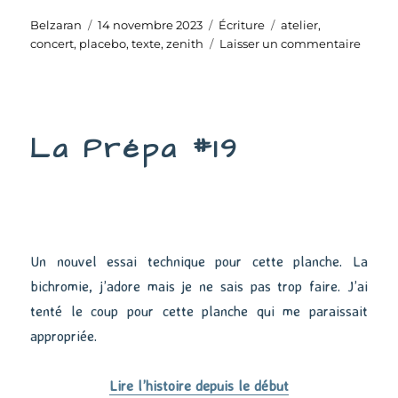
Auteur
Publié
Catégories
Étiquettes
Belzaran
14 novembre 2023
Écriture
atelier
,
le
sur
concert
,
placebo
,
texte
,
zenith
Laisser un commentaire
Au
Zénit
La Prépa #19
Un nouvel essai technique pour cette planche. La
bichromie, j’adore mais je ne sais pas trop faire. J’ai
tenté le coup pour cette planche qui me paraissait
appropriée.
Lire l’histoire depuis le début