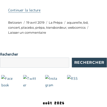
de « La Prépa #19 »
Continuer la lecture
Auteur
Publié
Catégories
Étiquettes
Belzaran
19 avril 2019
La Prépa
aquarelle
,
bd
,
le
concert
,
placebo
,
prépa
,
transbordeur
,
webcomics
sur
Laisser un commentaire
La
Prépa
#19
Rechercher
RECHERCHER
août 2026