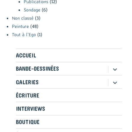
Publications
(12)
Sondage
(6)
Non classé
(3)
Peinture
(48)
Tout à l'Ego
(1)
ACCUEIL
ouvrir
BANDE-DESSINÉES
le
sous-
ouvrir
GALERIES
menu
le
sous-
ÉCRITURE
menu
INTERVIEWS
BOUTIQUE