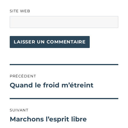
SITE WEB
Navigation
PRÉCÉDENT
de
Quand le froid m’étreint
Publication
précédente :
l’article
SUIVANT
Marchons l’esprit libre
Publication
suivante :