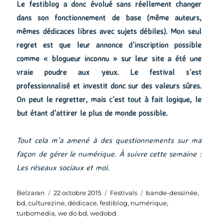
Le festiblog a donc évolué sans réellement changer
dans son fonctionnement de base (même auteurs,
mêmes dédicaces libres avec sujets débiles). Mon seul
regret est que leur annonce d’inscription possible
comme « blogueur inconnu » sur leur site a été une
vraie poudre aux yeux. Le festival s’est
professionnalisé et investit donc sur des valeurs sûres.
On peut le regretter, mais c’est tout à fait logique, le
but étant d’attirer le plus de monde possible.
Tout cela m’a amené à des questionnements sur ma
façon de gérer le numérique. À suivre cette semaine :
Les réseaux sociaux et moi.
Auteur
Publié
Catégories
Étiquettes
Belzaran
22 octobre 2015
Festivals
bande-dessinée
,
le
bd
,
culturezine
,
dédicace
,
festiblog
,
numérique
,
turbomedia
,
we do bd
,
wedobd