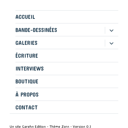
ACCUEIL
ouvrir
BANDE-DESSINÉES
le
sous-
ouvrir
GALERIES
menu
le
sous-
ÉCRITURE
menu
INTERVIEWS
BOUTIQUE
À PROPOS
CONTACT
Un site Garehn Edition - Thème Zorn - Version 0.1