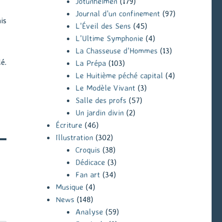
Jotunheimen
(179)
Journal d'un confinement
(97)
is
L'Éveil des Sens
(45)
L'Ultime Symphonie
(4)
La Chasseuse d'Hommes
(13)
é.
La Prépa
(103)
Le Huitième péché capital
(4)
Le Modèle Vivant
(3)
Salle des profs
(57)
Un jardin divin
(2)
Écriture
(46)
Illustration
(302)
Croquis
(38)
Dédicace
(3)
Fan art
(34)
Musique
(4)
News
(148)
Analyse
(59)