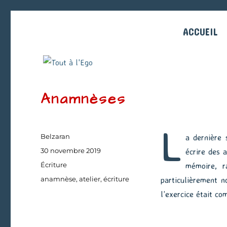
ACCUEIL
Anamnèses
L
Auteur
Belzaran
a dernière 
Publié
30 novembre 2019
écrire des 
le
Catégories
Écriture
mémoire, r
Étiquettes
anamnèse
,
atelier
,
écriture
particulièrement no
l’exercice était c