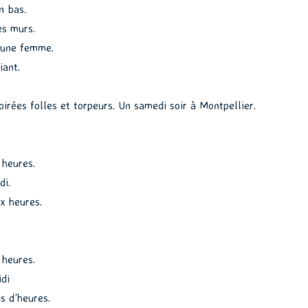
n bas.
es murs.
eune femme.
ant.
oirées folles et torpeurs. Un samedi soir à Montpellier.
heures.
di.
x heures.
heures.
idi
s d’heures.