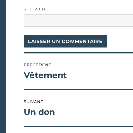
SITE WEB
Navigation
PRÉCÉDENT
de
Vêtement
Publication
précédente :
l’article
SUIVANT
Un don
Publication
suivante :