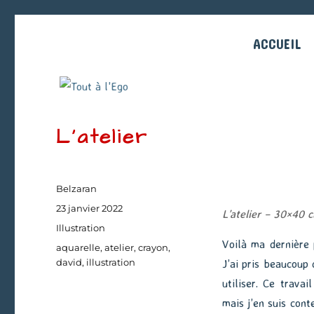
ACCUEIL
L’atelier
Auteur
Belzaran
Publié
23 janvier 2022
L’atelier – 30×40 
le
Catégories
Illustration
Voilà ma dernière
Étiquettes
aquarelle
,
atelier
,
crayon
,
david
,
illustration
J’ai pris beaucoup 
utiliser. Ce travai
mais j’en suis cont