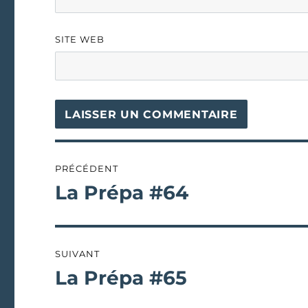
SITE WEB
Navigation
PRÉCÉDENT
de
La Prépa #64
Publication
précédente :
l’article
SUIVANT
La Prépa #65
Publication
suivante :