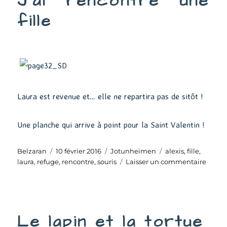
J’ai rencontré une
fille
Laura est revenue et… elle ne repartira pas de sitôt !
Une planche qui arrive à point pour la Saint Valentin !
Auteur
Publié
Catégories
Étiquettes
Belzaran
10 février 2016
Jotunheimen
alexis
,
fille
,
le
sur
laura
,
refuge
,
rencontre
,
souris
Laisser un commentaire
J’ai
renco
une
fille
Le lapin et la tortue