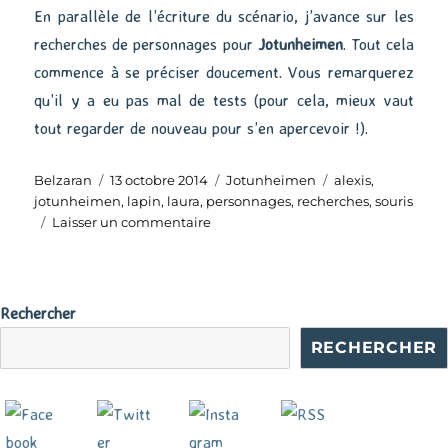
En parallèle de l’écriture du scénario, j’avance sur les
recherches de personnages pour
Jotunheimen
. Tout cela
commence à se préciser doucement. Vous remarquerez
qu’il y a eu pas mal de tests (pour cela, mieux vaut
tout regarder de nouveau pour s’en apercevoir !).
Auteur
Publié
Catégories
Étiquettes
Belzaran
13 octobre 2014
Jotunheimen
alexis
,
le
jotunheimen
,
lapin
,
laura
,
personnages
,
recherches
,
souris
sur
Laisser un commentaire
Jotunheimen
#2
Rechercher
RECHERCHER