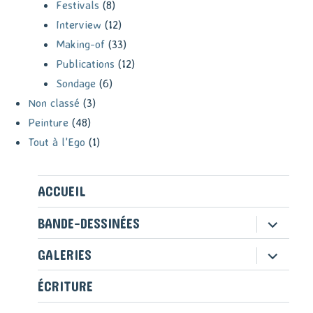
Festivals
(8)
Interview
(12)
Making-of
(33)
Publications
(12)
Sondage
(6)
Non classé
(3)
Peinture
(48)
Tout à l'Ego
(1)
ACCUEIL
ouvrir
BANDE-DESSINÉES
le
sous-
ouvrir
GALERIES
menu
le
sous-
ÉCRITURE
menu