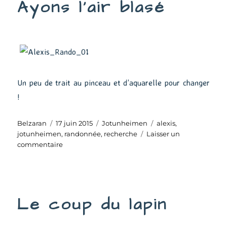
Ayons l’air blasé
tortue
Un peu de trait au pinceau et d’aquarelle pour changer
!
Auteur
Publié
Catégories
Étiquettes
Belzaran
17 juin 2015
Jotunheimen
alexis
,
le
jotunheimen
,
randonnée
,
recherche
Laisser un
sur
commentaire
Ayons
l’air
blasé
Le coup du lapin