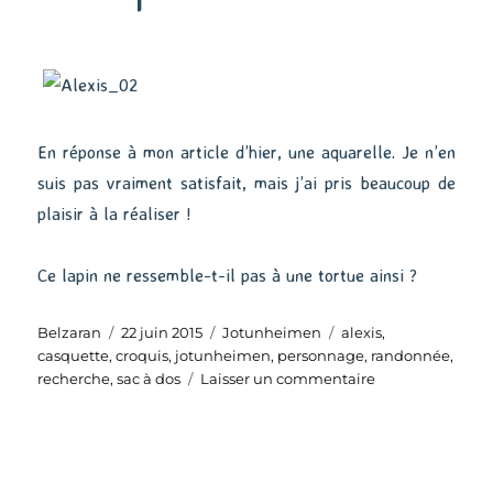
En réponse à mon article d’hier, une aquarelle. Je n’en
suis pas vraiment satisfait, mais j’ai pris beaucoup de
plaisir à la réaliser !
Ce lapin ne ressemble-t-il pas à une tortue ainsi ?
Auteur
Publié
Catégories
Étiquettes
Belzaran
22 juin 2015
Jotunheimen
alexis
,
le
casquette
,
croquis
,
jotunheimen
,
personnage
,
randonnée
,
sur
recherche
,
sac à dos
Laisser un commentaire
Le
lapin
et
la