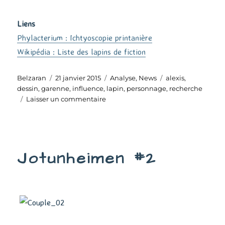
Liens
Phylacterium : Ichtyoscopie printanière
Wikipédia : Liste des lapins de fiction
Auteur
Publié
Catégories
Étiquettes
Belzaran
21 janvier 2015
Analyse
,
News
alexis
,
le
dessin
,
garenne
,
influence
,
lapin
,
personnage
,
recherche
sur
Laisser un commentaire
Le
coup
du
lapin
Jotunheimen #2