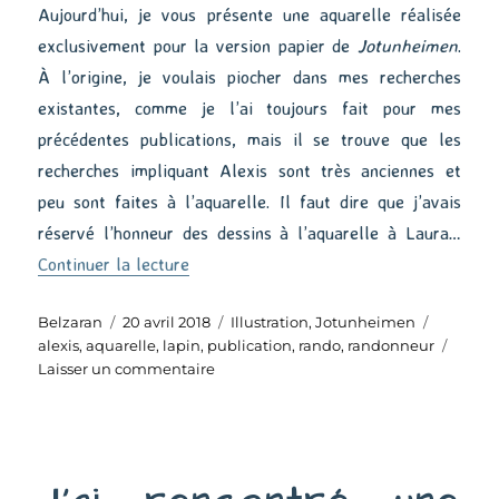
Aujourd’hui, je vous présente une aquarelle réalisée
exclusivement pour la version papier de
Jotunheimen
.
À l’origine, je voulais piocher dans mes recherches
existantes, comme je l’ai toujours fait pour mes
précédentes publications, mais il se trouve que les
recherches impliquant Alexis sont très anciennes et
peu sont faites à l’aquarelle. Il faut dire que j’avais
réservé l’honneur des dessins à l’aquarelle à Laura…
de « Illustration pour version papier »
Continuer la lecture
Auteur
Publié
Catégories
Étiquett
Belzaran
20 avril 2018
Illustration
,
Jotunheimen
le
alexis
,
aquarelle
,
lapin
,
publication
,
rando
,
randonneur
sur
Laisser un commentaire
Illustration
pour
version
papier