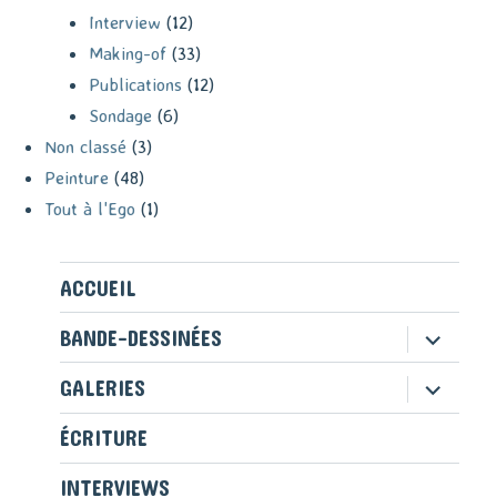
Interview
(12)
Making-of
(33)
Publications
(12)
Sondage
(6)
Non classé
(3)
Peinture
(48)
Tout à l'Ego
(1)
ACCUEIL
ouvrir
BANDE-DESSINÉES
le
sous-
ouvrir
GALERIES
menu
le
sous-
ÉCRITURE
menu
INTERVIEWS