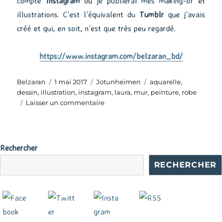
compte
Instagram
où je publierai mes making-of et
illustrations. C’est l’équivalent du
Tumblr
que j’avais
créé et qui, en soit, n’est que très peu regardé.
https://www.instagram.com/belzaran_bd/
Auteur
Publié
Catégories
Étiquettes
Belzaran
1 mai 2017
Jotunheimen
aquarelle
,
le
dessin
,
illustration
,
instagram
,
laura
,
mur
,
peinture
,
robe
sur
Laisser un commentaire
Laura
sur
un
muret
Rechercher
RECHERCHER