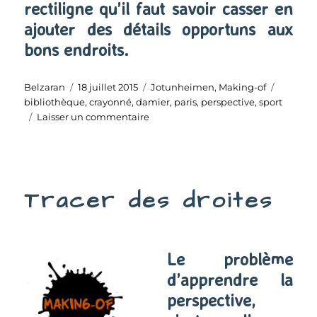
rectiligne qu’il faut savoir casser en
ajouter des détails opportuns aux
bons endroits.
Auteur
Publié
Catégories
Étiquett
Belzaran
18 juillet 2015
Jotunheimen
,
Making-of
le
bibliothèque
,
crayonné
,
damier
,
paris
,
perspective
,
sport
sur
Laisser un commentaire
Une
mise
en
perspective
Tracer des droites
Le problème
d’apprendre la
perspective,