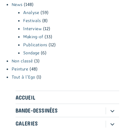
News
(148)
Analyse
(59)
Festivals
(8)
Interview
(12)
Making-of
(33)
Publications
(12)
Sondage
(6)
Non classé
(3)
Peinture
(48)
Tout à l'Ego
(1)
ACCUEIL
ouvrir
BANDE-DESSINÉES
le
sous-
ouvrir
GALERIES
menu
le