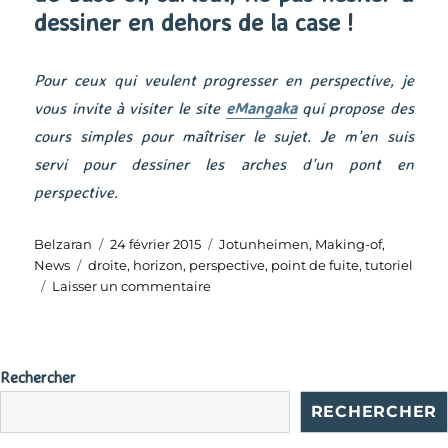
dessiner en dehors de la case !
Pour ceux qui veulent progresser en perspective, je
vous invite à visiter le site
eMangaka
qui propose des
cours simples pour maîtriser le sujet. Je m’en suis
servi pour dessiner les arches d’un pont en
perspective.
Auteur
Publié
Catégories
Belzaran
24 février 2015
Jotunheimen
,
Making-of
,
Étiquettes
le
News
droite
,
horizon
,
perspective
,
point de fuite
,
tutoriel
sur
Laisser un commentaire
Tracer
des
droites
Rechercher
RECHERCHER