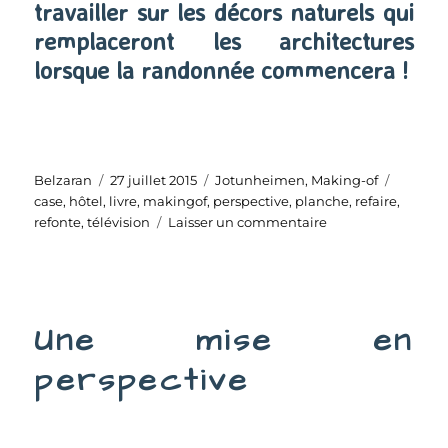
travailler sur les décors naturels qui
remplaceront les architectures
lorsque la randonnée commencera !
Auteur
Publié
Catégories
Étiquet
Belzaran
27 juillet 2015
Jotunheimen
,
Making-of
le
case
,
hôtel
,
livre
,
makingof
,
perspective
,
planche
,
refaire
,
sur
refonte
,
télévision
Laisser un commentaire
Éteindre
la
télévision
Une mise en
perspective