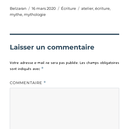
Auteur
Publié
Catégories
Étiquettes
Belzaran
16 mars 2020
Écriture
atelier
,
écriture
,
le
mythe
,
mythologie
Laisser un commentaire
Votre adresse e-mail ne sera pas publiée.
Les champs obligatoires
sont indiqués avec
*
COMMENTAIRE
*