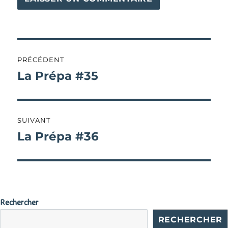
Navigation
PRÉCÉDENT
de
La Prépa #35
Publication
précédente :
l’article
SUIVANT
La Prépa #36
Publication
suivante :
Rechercher
RECHERCHER