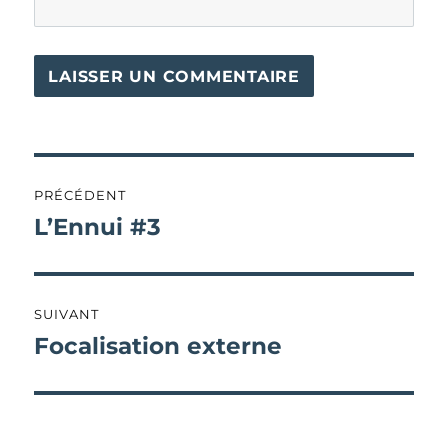
Navigation
PRÉCÉDENT
de
L’Ennui #3
Publication
précédente :
l’article
SUIVANT
Focalisation externe
Publication
suivante :