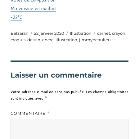
Ma voisine en maillot
-22°C
Auteur
Publié
Catégories
Étiquettes
Belzaran
22 janvier 2020
Illustration
carnet
,
crayon
,
le
croquis
,
dessin
,
encre
,
illustration
,
jimmybeaulieu
Laisser un commentaire
Votre adresse e-mail ne sera pas publiée.
Les champs obligatoires
sont indiqués avec
*
COMMENTAIRE
*