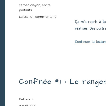
Étiquettes
carnet
,
crayon
,
encre
,
portraits
sur
Laisser un commentaire
Ça m’a repris à la
Extraits
de
réalisés. Des portr
carnet
Continuer la lectur
Confinée #1 : Le range
Auteur
Belzaran
Publié
8 avril 2020