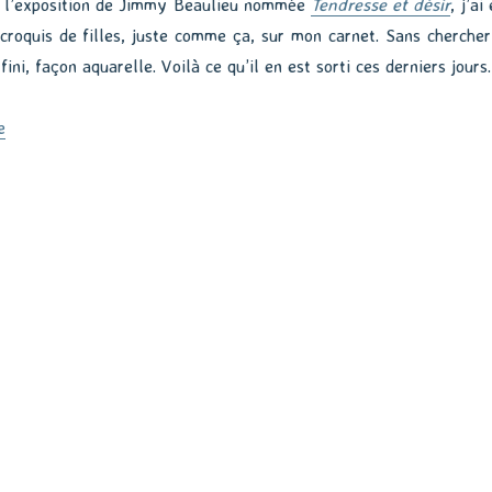
de l’exposition de Jimmy Beaulieu nommée
Tendresse et désir
, j’ai
 croquis de filles, juste comme ça, sur mon carnet. Sans chercher
fini, façon aquarelle. Voilà ce qu’il en est sorti ces derniers jours.
de « Croquer les filles »
e