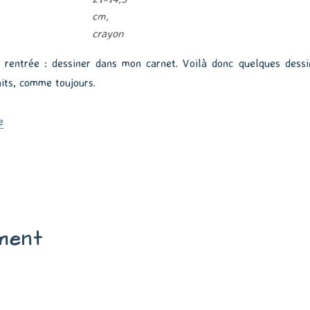
cm,
crayon
 rentrée : dessiner dans mon carnet. Voilà donc quelques dessi
aits, comme toujours.
de « Extraits de carnet »
e
ment