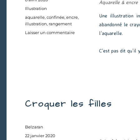
Aquarelle & encre
le
Catégories
Illustration
Une illustration 
Étiquettes
aquarelle
,
confinée
,
encre
,
illustration
,
rangement
abandonné le crayo
sur
Laisser un commentaire
l’aquarelle.
Confinée
#1
C’est pas dit qu’il
:
Le
rangement
Croquer les filles
Auteur
Belzaran
Publié
22 janvier 2020