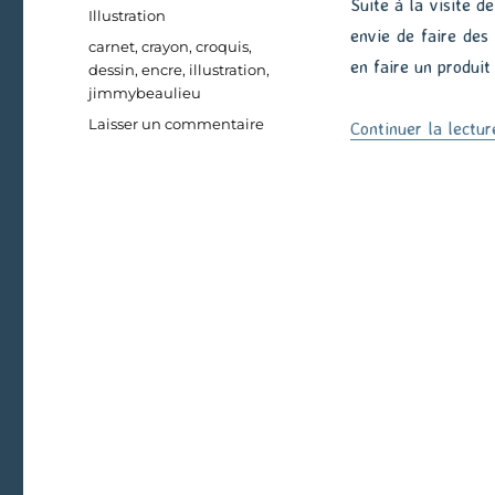
Suite à la visite 
le
Catégories
Illustration
envie de faire des
Étiquettes
carnet
,
crayon
,
croquis
,
en faire un produit 
dessin
,
encre
,
illustration
,
jimmybeaulieu
sur
Laisser un commentaire
Continuer la lectur
Croquer
les
filles