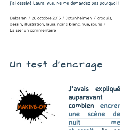
j’ai dessiné Laura, nue. Ne me demandez pas pourquoi !
Auteur
Publié
Catégories
Étiquettes
Belzaran
26 octobre 2015
Jotunheimen
croquis
,
le
dessin
,
illustration
,
laura
,
noir & blanc
,
nue
,
souris
sur
Laisser un commentaire
Laura,
toute
nue
Un test d’encrage
J’avais expliqué
auparavant
combien
encrer
une scène de
nuit me