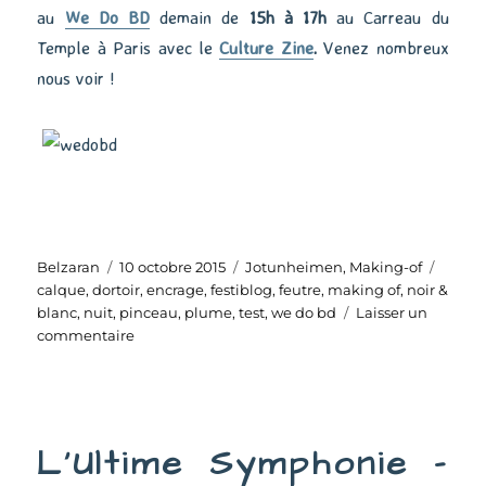
au
We Do BD
demain de
15h à 17h
au Carreau du
Temple à Paris avec le
Culture Zine
.
Venez nombreux
nous voir !
Auteur
Publié
Catégories
Étique
Belzaran
10 octobre 2015
Jotunheimen
,
Making-of
le
calque
,
dortoir
,
encrage
,
festiblog
,
feutre
,
making of
,
noir &
blanc
,
nuit
,
pinceau
,
plume
,
test
,
we do bd
Laisser un
sur
commentaire
Un
test
d’encrage
L’Ultime Symphonie –