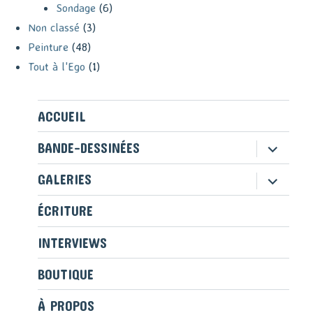
Sondage
(6)
Non classé
(3)
Peinture
(48)
Tout à l'Ego
(1)
ACCUEIL
ouvrir
BANDE-DESSINÉES
le
sous-
ouvrir
GALERIES
menu
le
sous-
ÉCRITURE
menu
INTERVIEWS
BOUTIQUE
À PROPOS