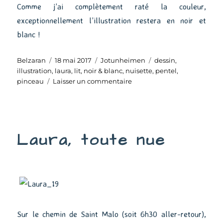
Comme j’ai complètement raté la couleur,
exceptionnellement l’illustration restera en noir et
blanc !
Auteur
Publié
Catégories
Étiquettes
Belzaran
18 mai 2017
Jotunheimen
dessin
,
le
illustration
,
laura
,
lit
,
noir & blanc
,
nuisette
,
pentel
,
sur
pinceau
Laisser un commentaire
Laura
attend
sur
le
Laura, toute nue
lit
Sur le chemin de Saint Malo (soit 6h30 aller-retour),