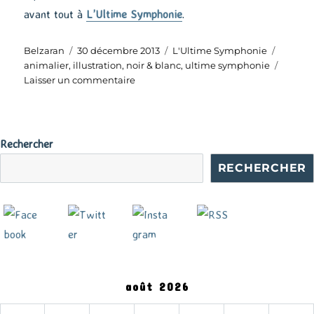
avant tout à
L’Ultime Symphonie
.
Auteur
Publié
Catégories
Étiquet
Belzaran
30 décembre 2013
L'Ultime Symphonie
le
animalier
,
illustration
,
noir & blanc
,
ultime symphonie
sur
Laisser un commentaire
L’Ultime
Symphonie
–
Croquis
Rechercher
#3
RECHERCHER
août 2026