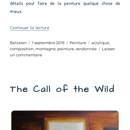
détails pour faire de la peinture quelque chose de
mieux.
de « Looking forward »
Continuer la lecture
Auteur
Publié
Catégories
Étiquettes
Belzaran
1 septembre 2019
Peinture
acrylique
,
le
composition
,
montagne
,
peinture
,
randonnée
Laisser
sur
un commentaire
Looking
forward
The Call of the Wild