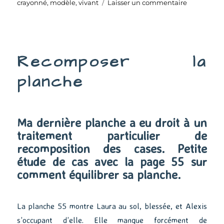
le
sur
crayonné
,
modèle
,
vivant
Laisser un commentaire
Des
modèles
vivants
(2)
Recomposer la
planche
Ma dernière planche a eu droit à un
traitement particulier de
recomposition des cases. Petite
étude de cas avec la page 55 sur
comment équilibrer sa planche.
La planche 55 montre Laura au sol, blessée, et Alexis
s’occupant d’elle. Elle manque forcément de