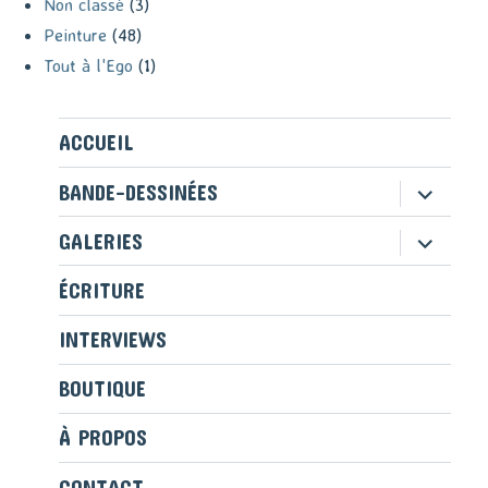
Non classé
(3)
Peinture
(48)
Tout à l'Ego
(1)
ACCUEIL
ouvrir
BANDE-DESSINÉES
le
sous-
ouvrir
GALERIES
menu
le
sous-
ÉCRITURE
menu
INTERVIEWS
BOUTIQUE
À PROPOS
CONTACT