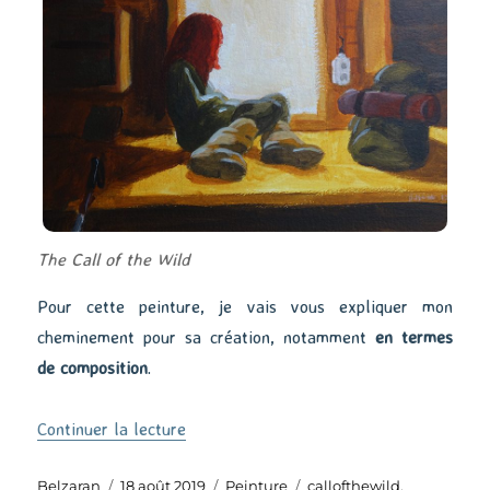
The Call of the Wild
Pour cette peinture, je vais vous expliquer mon
cheminement pour sa création, notamment
en termes
de composition
.
de « The Call of the Wild »
Continuer la lecture
Auteur
Publié
Catégories
Étiquettes
Belzaran
18 août 2019
Peinture
callofthewild
,