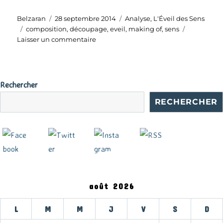
Auteur
Publié
Catégories
Belzaran
28 septembre 2014
Analyse
,
L'Éveil des Sens
Étiquettes
le
composition
,
découpage
,
eveil
,
making of
,
sens
sur
Laisser un commentaire
De
l’art
de
recomposer
Rechercher
RECHERCHER
août 2026
L
M
M
J
V
S
D