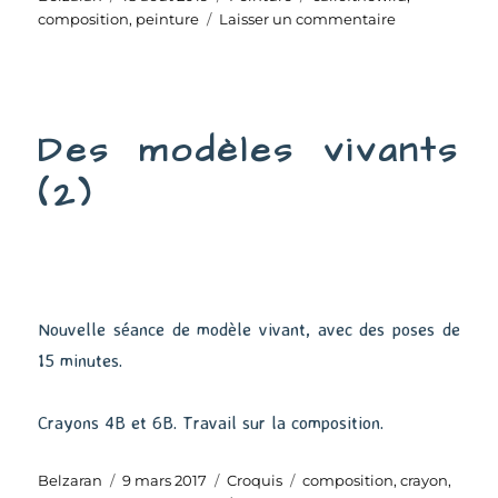
le
sur
composition
,
peinture
Laisser un commentaire
The
Call
of
the
Des modèles vivants
Wild
(2)
Nouvelle séance de modèle vivant, avec des poses de
15 minutes.
Crayons 4B et 6B. Travail sur la composition.
Auteur
Publié
Catégories
Étiquettes
Belzaran
9 mars 2017
Croquis
composition
,
crayon
,