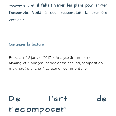
mouvement et
il fallait varier les plans pour animer
l’ensemble
. Voilà à quoi ressemblait la première
version :
de « Recomposer la planche »
Continuer la lecture
Auteur
Publié
Catégories
Belzaran
5 janvier 2017
Analyse
,
Jotunheimen
,
le
Étiquettes
Making-of
analyse
,
bande desssinée
,
bd
,
composition
,
sur
makingof
,
planche
Laisser un commentaire
Recomposer
la
planche
De l’art de
recomposer